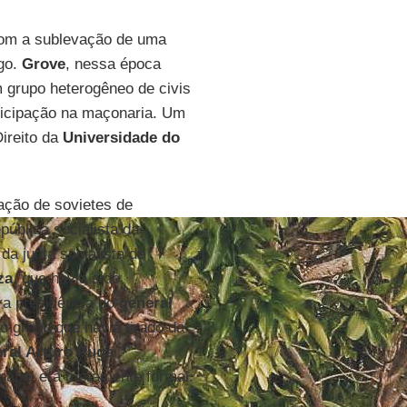
om a sublevação de uma
ago.
Grove
, nessa época
 grupo heterogêneo de civis
ticipação na maçonaria. Um
Direito da
Universidade do
ação de sovietes de
ública socialista da
 da junta socialista de
za
, que havia sido
ra presidência do
general
do grupo que havia tirado da
ral Arturo Puga
 papel era meramente formal.