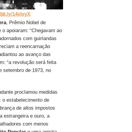
/bit.ly/14vtvyX
era
, Prêmio Nobel de
ue o apoiaram: “Chegavam ao
 adornados com guirlandas
areciam a reencarnação
adiantou ao avanço das
m: “a revolução será feita
e setembro de 1973, no
dante proclamou medidas
 o estabelecimento de
obrança de altos impostos
 estrangeira e ouro, a
abalhadores com menos
ito Popular
e uma anistia