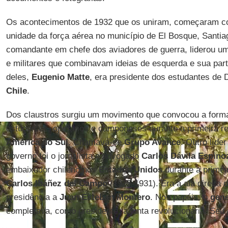
Os acontecimentos de 1932 que os uniram, começaram c
unidade da força aérea no município de El Bosque, Santi
comandante em chefe dos aviadores de guerra, liderou um
e militares que combinavam ideias de esquerda e sua par
deles,
Eugenio Matte
, era presidente dos estudantes de 
Chile
.
Dos claustros surgiu um movimento que convocou a form
estudantes, operários e camponeses durante a primeira rep
América do Sul
. Chamava-se
Grupo Avance
. Outro líder
governo foi o jornalista e advogado
Carlos Dávila Espino
embaixador chileno nos
Estados Unidos
durante a primei
Carlos Ibáñez del Campo
(1927-1931). Era a ala direita 
presidência a
Juan Esteban Montero
. Nos papéis, o
gene
completava, como presidente, a junta revolucionária. Seu