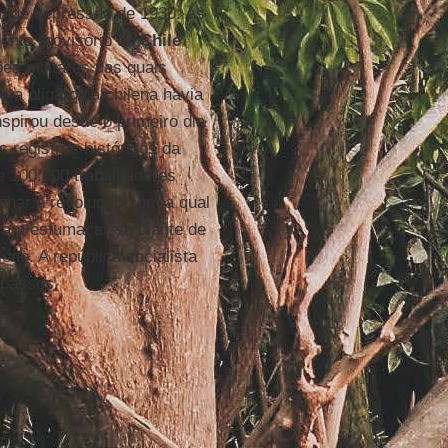
rande depressão de 1930. As
dente provisório do
Chile
es militares das quais
 a oligarquia chilena havia
nspirou desde o primeiro dia
 registros históricos da
e 100.000 trabalhadores
har a revolução com a qual
iram esfumaçar-se diante de
leno. A república socialista
 passos.