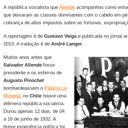
A república socialista que
Allende
acompanhou como estud
que deixaram as classes dominantes com o cabelo em pé
cobrança de altos impostos sobre as fortunas, expropriaç
A reportagem é de
Gustavo Veiga
e publicada no jornal a
2013. A tradução é de
André Langer
.
Muitos anos antes que
Salvador Allende
fosse
presidente e os esbirros de
Augusto Pinochet
bombardeassem o
Palácio La
Moneda
, no
Chile
houve uma
efêmera república socialista.
Durou apenas 12 dias, de 04
a 16 de junho de 1932. A
breve experiência política foi