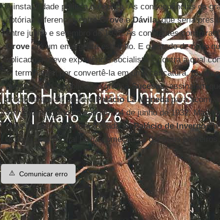
A instabilidade política da época. As consequências da g
notórias diferenças entre
Grove
e
Dávila
, que seria presi
entre junho e setembro de 1932. As constantes conspiraçõ
Grove
era um emergente estranho. E o estado de óbito que
aplicado à breve experiência socialista – contra a qual co
–, terminaram por convertê-la em uma caricatura. Diversos
época, como a publicação gráfica
Sucesos
, assinalam qu
precipitaram-se sobre o
Palácio La Moneda
para acompan
se haviam iludido no sábado, 04 de junho de 1932. Mas v
suas retinas a efêmera tomada do
Palácio de Inverno
chi
acabou quando mal havia começado a dar seus primeiros
⚠️
Comunicar erro