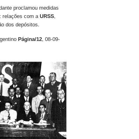
ante proclamou medidas
: relações com a
URSS
,
ão dos depósitos.
rgentino
Página/12
, 08-09-