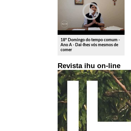
play_circle_outline
18º Domingo do tempo comum -
Ano A - Dai-lhes vós mesmos de
comer
Revista ihu on-line