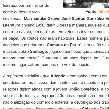
liderada por um militar de
Fonte
:
http:/
nome curioso e vida
novelesca:
Marmaduke Grove
.
José Santos González V
Literatura chileno 1950, definiu dessa maneira aqueles q
centro a cavalo, em carretas, em veículos inverossímeis
de papel. Os rostos não eram habituais. Estes homens p
daqueles que criaram a
Comuna de Paris
”. Um avião se 
massas sobre
Santiago
, jogando panfletos que anunciava
mesmo com chuva”. Quarenta e um anos depois, em 11 d
mesmo lugar caíram bombas em vez de papéis.
A república socialista que
Allende
acompanhou como estu
que deixaram as classes dominantes com o cabelo em pé:
relações diplomáticas com a jovem
União
Soviética
, a c
sobre as fortunas, a expropriação dos depósitos em moeda
nacionalização do comércio exterior, a devolução aos tr
recursos de suas ferramentas doadas pela
Caixa de Créd