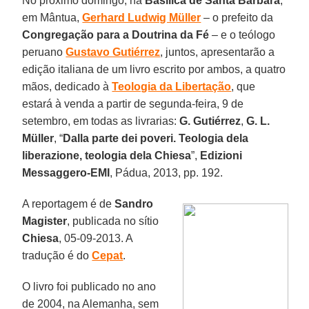
No próximo domingo, na
Basílica de Santa Bárbara
,
em Mântua,
Gerhard Ludwig Müller
– o prefeito da
Congregação para a Doutrina da Fé
– e o teólogo
peruano
Gustavo Gutiérrez
, juntos, apresentarão a
edição italiana de um livro escrito por ambos, a quatro
mãos, dedicado à
Teologia da Libertação
, que
estará à venda a partir de segunda-feira, 9 de
setembro, em todas as livrarias:
G. Gutiérrez
,
G. L.
Müller
, “
Dalla parte dei poveri. Teologia dela
liberazione, teologia dela Chiesa
”,
Edizioni
Messaggero-EMI
, Pádua, 2013, pp. 192.
A reportagem é de
Sandro
Magister
, publicada no sítio
Chiesa
, 05-09-2013. A
tradução é do
Cepat
.
O livro foi publicado no ano
de 2004, na Alemanha, sem