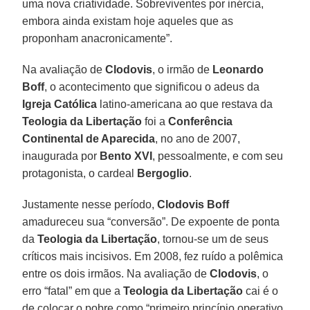
uma nova criatividade. Sobreviventes por inércia,
embora ainda existam hoje aqueles que as
proponham anacronicamente”.
Na avaliação de
Clodovis
, o irmão de
Leonardo
Boff
, o acontecimento que significou o adeus da
Igreja Católica
latino-americana ao que restava da
Teologia da Libertação
foi a
Conferência
Continental de Aparecida
, no ano de 2007,
inaugurada por
Bento XVI
, pessoalmente, e com seu
protagonista, o cardeal
Bergoglio
.
Justamente nesse período,
Clodovis Boff
amadureceu sua “conversão”. De expoente de ponta
da
Teologia da Libertação
, tornou-se um de seus
críticos mais incisivos. Em 2008, fez ruído a polêmica
entre os dois irmãos. Na avaliação de
Clodovis
, o
erro “fatal” em que a
Teologia da Libertação
cai é o
de colocar o pobre como “primeiro princípio operativo