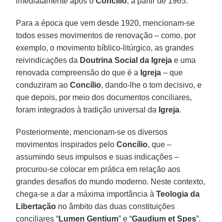
imediatamente após o
Concílio
, a partir de 1965.
Para a época que vem desde 1920, mencionam-se
todos esses movimentos de renovação – como, por
exemplo, o movimento bíblico-litúrgico, as grandes
reivindicações da
Doutrina Social da Igreja
e uma
renovada compreensão do que é a
Igreja
– que
conduziram ao
Concílio
, dando-lhe o tom decisivo, e
que depois, por meio dos documentos conciliares,
foram integrados à tradição universal da
Igreja
.
Posteriormente, mencionam-se os diversos
movimentos inspirados pelo
Concílio
, que –
assumindo seus impulsos e suas indicações –
procurou-se colocar em prática em relação aos
grandes desafios do mundo moderno. Neste contexto,
chega-se a dar a máxima importância à
Teologia da
Libertação
no âmbito das duas constituições
conciliares “
Lumen Gentium
” e “
Gaudium et Spes
”.