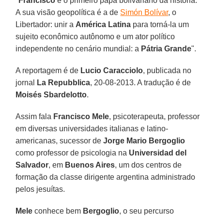
"
Francisco
é o primeiro papa bolivariano da história.
A sua visão geopolítica é a de
Simón Bolívar
, o
Libertador: unir a
América Latina
para torná-la um
sujeito econômico autônomo e um ator político
independente no cenário mundial: a
Pátria Grande
".
A reportagem é de
Lucio Caracciolo
, publicada no
jornal
La Repubblica
, 20-08-2013. A tradução é de
Moisés Sbardelotto
.
Assim fala
Francisco Mele
, psicoterapeuta, professor
em diversas universidades italianas e latino-
americanas, sucessor de
Jorge Mario Bergoglio
como professor de psicologia na
Universidad del
Salvador
, em
Buenos Aires
, um dos centros de
formação da classe dirigente argentina administrado
pelos jesuítas.
Mele
conhece bem
Bergoglio
, o seu percurso