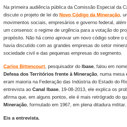
Na primeira audiência pública da Comissão Especial da 
discute o projeto de lei do
Novo Código da Mineração
, u
movimentos sociais, empresários e governo federal, além
um consenso: o regime de urgência para a votação do pro
propósito. Não há como aprovar um novo código sobre o q
havia discutido com as grandes empresas do setor minera
sociedade civil e das pequenas empresas do segmento.
Carlos Bittencourt
, pesquisador do
Ibase
, falou em nom
Defesa dos Territórios frente à Mineração
, numa mesa 
eram maioria na Federação das Indústria do Estado do Rio
entrevista ao
Canal Ibase
, 19-08-2013, ele explica os pro
afirma que, em alguns pontos, ele é mais retrógrado do q
Mineração
, formulado em 1967, em plena ditadura militar.
Eis a entrevista.