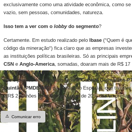
exclusivamente como uma atividade econômica, como se
vazio, sem pessoas, comunidades, natureza.
Isso tem a ver com o
lobby
do segmento
?
Certamente. Em estudo realizado pelo
Ibase
(“Quem é que
código da mineração“) fica claro que as empresas invest
as instituições políticas brasileiras. Só as principais em
CSN
e
Anglo-America
, somadas, doaram mais de R$ 17 
2010. Não à toa, um dos principais beneficiados por ess
que o presidente (deputado federal
Gabriel Guimarães-P
Quintão (PMDB-MG)
da Comissão Especial, que tiveram
e R$ 2 milhões e receberam cerca de 20% das empresas 
⚠️
Comunicar erro