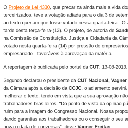
O
Projeto de Lei 4330
, que precariza ainda mais a vida do
terceirizados, teve a votação adiada para o dia 3 de sete
ao texto queriam que fosse votado nessa quarta-feira. O 
tarde desta terça-feira-(13). O projeto, de autoria de
Sand
na Comissão de Constituição, Justiça e Cidadania da Câ
votado nesta quarta-feira (14) por pressão de empresário
empresariado - favoráveis à aprovação da matéria.
A reportagem é publicada pelo portal da
CUT
, 13-08-2013.
Segundo declarou o presidente da
CUT Nacional, Vagner 
da Câmara após a decisão da
CCJC
, o adiamento servirá
melhorar o texto, tendo em vista que a sua aprovação não
trabalhadores brasileiros. "Do ponto de vista da opinião pú
ruim para a imagem do Congresso Nacional. Nossa propos
dando garantias aos trabalhadores ou o conseguir o seu a
nova rodada de conversas”, disse
Vagner Freitas
.