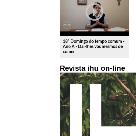
play_circle_outline
18º Domingo do tempo comum -
Ano A - Dai-lhes vós mesmos de
comer
Revista ihu on-line