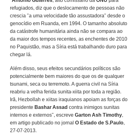
"
Antonio Guterres
, alto comissário da
ONU
para
refugiados, diz que o deslocamento de pessoas não
crescia "a uma velocidade tão assustadora" desde o
genocídio em Ruanda, em 1994. O tamanho absoluto
da catástrofe humanitária ainda não se compara ao
da maior dos tempos recentes, as enchentes de 2010
no Paquistão, mas a Síria está trabalhando duro para
chegar lá.
Além disso, seus efeitos secundários políticos são
potencialmente bem maiores do que os de qualquer
tsunami, seca ou terremoto. A guerra civil na Síria
reabriu a velha ferida sunita-xiita por toda a região.
Irã, Hezbollah e xiitas iraquianos apoiam as forças do
presidente
Bashar Assad
contra inimigos sunitas
internos e externos", escreve
Garton Ash Timothy
,
em artigo publicado no jornal
O Estado de S.Paulo
,
27-07-2013.