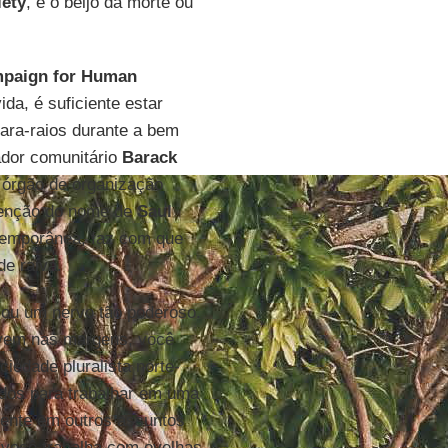
ety
, é o beijo da morte ou
mpaign for Human
da, é suficiente estar
ara-raios durante a bem
ador comunitário
Barack
 órgão de organização
 menção do nome de
Saul
ntemporânea, faz com que
e raiva.
cou um nervo tão poderoso.
ivem nas margens, você
iedade pluralista norte-
idos para trabalhar em uma
ente em outros assuntos
 você trabalha com ovelhas,