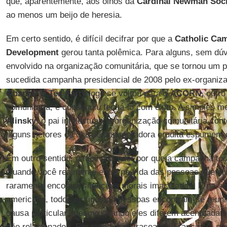
que, aparentemente, aos olhos da
Cardinal Newman Soci
ao menos um beijo de heresia.
Em certo sentido, é difícil decifrar por que a
Catholic Ca
Development
gerou tanta polêmica. Para alguns, sem dúvi
envolvido na organização comunitária, que se tornou um p
sucedida campanha presidencial de 2008 pelo ex-organiz
Obama
. O
Tea Party
logo se voltou para o
ACORN,
outro
comunitária, e conseguiu fechá-lo com êxito. A simples
Alinsky
, o pai intelectual da organização comunitária co
alguns setores da classe conservadora erudita espumem d
Em outro sentido, é fácil entender por que a campanha to
Quando você realmente entra na vida das pessoas que v
raramente encontra situações morais imaculadas. E na soc
americana, todos os tipos de pessoas encontram-se reun
causa particular, mesmo quando eles diferem acentuadam
não relacionados. Em suma, parafraseando Francisco, se