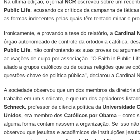
Na última edição, o jornal
NCR
escreveu sobre um recente
Public Life
, acusando os críticos da campanha de táticas
as formas indecentes pelas quais têm tentado minar o pr
Ironicamente, e provando a tese do relatório, a
Cardinal 
órgão autonomeado de controle da ortodoxia católica, desa
Public Life
, não confrontando as suas provas ou argume
acusações de culpa por associação. "O Faith in Public Li
aliado a grupos católicos ou de outras religiões que se o
questões-chave de política pública", declarou a Cardinal
A sociedade observou que um dos membros da diretoria 
trabalha em um sindicato, e que um dos apoiadores listado
Schneck
, professor de ciência política da
Universidade C
Unidos
, era membro dos
Católicos por Obama
– como s
alguma forma contaminassem a organização. Se isso não
observou que jesuítas e acadêmicos de instituições jesuít