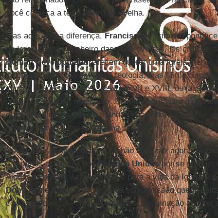
você começa a ter o cheiro de ovelha.
Mas aqui está a diferença.
Francisco,
o primeiro pontífice
da Igreja tenham o cheiro das suas ovelhas. Os críticos 
Human Development
parecem querer uma Igreja menor, m
inodora. Eles adotaram não a teologia, mas sim a disposiç
inimigo dos jesuítas nos séculos XVII e XVIII, os jansen
uma Igreja menor, mais pura. Eles também viam o pecado
queriam se retirar em um mundo imaculado, totalmente sob
transformando a Igreja em uma seita.
Não devia ser naquela época e não deve ser agora.
Franc
elogiamos os bispos dos
Estados Unidos
por se pronunc
Ajudar os pobres é tão essencial para a vida da Igreja qu
Dom Jaime Soto
, presidente da subcomissão que fiscal
contra a pobreza é "fazer com que a Encarnação aconteç