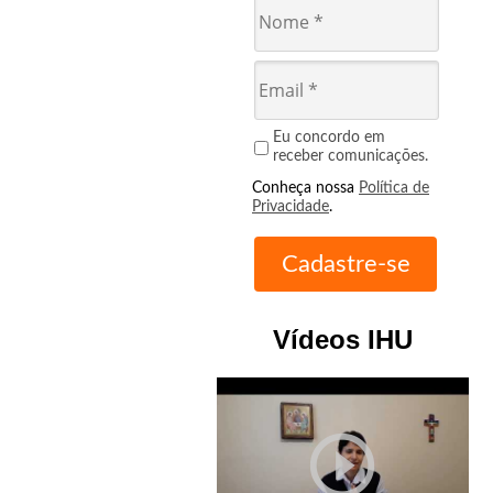
Eu concordo em
receber comunicações.
Conheça nossa
Política de
Privacidade
.
Vídeos IHU
play_circle_outline