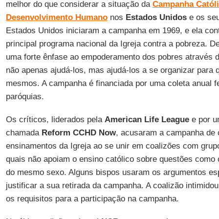
melhor do que considerar a situação da
Campanha Católi
Desenvolvimento Humano
nos
Estados Unidos
e os seu
Estados Unidos iniciaram a campanha em 1969, e ela con
principal programa nacional da Igreja contra a pobreza. D
uma forte ênfase ao empoderamento dos pobres através d
não apenas ajudá-los, mas ajudá-los a se organizar para 
mesmos. A campanha é financiada por uma coleta anual f
paróquias.
Os críticos, liderados pela
American Life League
e por u
chamada
Reform CCHD Now
, acusaram a campanha de
ensinamentos da Igreja ao se unir em coalizões com grupo
quais não apoiam o ensino católico sobre questões como
do mesmo sexo. Alguns bispos usaram os argumentos esp
justificar a sua retirada da campanha. A coalizão intimidou
os requisitos para a participação na campanha.