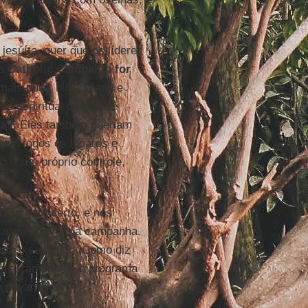
 jesuíta, quer que os líderes
da
Catholic Campaign for
ais pura, higienizada e
ão espiritual do grande
istas. Eles também queriam
 em todos os lugares e
 o seu próprio controle,
isco
está certo, e nós
iarem a favor da campanha.
anto o seu culto. Como diz
iza a campanha, o programa
a novamente".