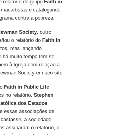
 relatório do grupo
Faith in
 macartistas e catalogando
ograma contra a pobreza.
Newman Society
, outro
fiou o relatório do
Faith in
ntos, mas lançando
fe há muito tempo tem se
põem à Igreja com relação a
 Newman Society em seu site.
do
Faith in Public Life
s no relatório,
Stephen
atólica dos Estados
e essas associações de
 bastasse, a sociedade
as assinaram o relatório, o