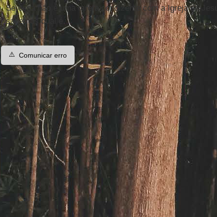
Se essa não é uma tarefa condizente com a Igreja de Jesu
sabemos qual é.
⚠️
Comunicar erro