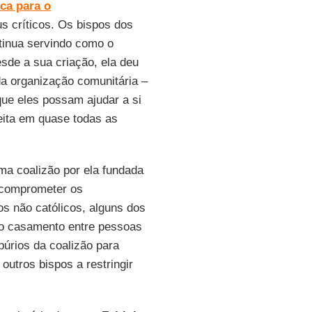
ca para o
s críticos. Os bispos dos
tinua servindo como o
esde a sua criação, ela deu
a organização comunitária –
que eles possam ajudar a si
eita em quase todas as
ma coalizão por ela fundada
 comprometer os
s não católicos, alguns dos
 o casamento entre pessoas
úrios da coalizão para
 outros bispos a restringir