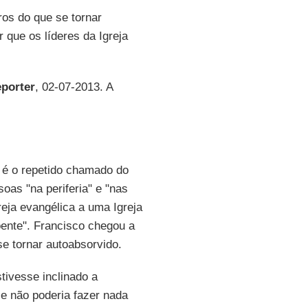
ros do que se tornar
r que os líderes da Igreja
eporter
, 02-07-2013. A
é o repetido chamado do
oas "na periferia" e "nas
eja evangélica a uma Igreja
doente". Francisco chegou a
se tornar autoabsorvido.
tivesse inclinado a
le não poderia fazer nada