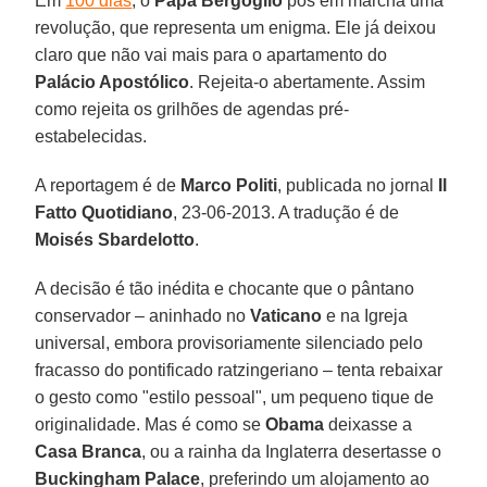
Em
100 dias
, o
Papa Bergoglio
pôs em marcha uma
revolução, que representa um enigma. Ele já deixou
claro que não vai mais para o apartamento do
Palácio Apostólico
. Rejeita-o abertamente. Assim
como rejeita os grilhões de agendas pré-
estabelecidas.
A reportagem é de
Marco Politi
, publicada no jornal
Il
Fatto Quotidiano
, 23-06-2013. A tradução é de
Moisés Sbardelotto
.
A decisão é tão inédita e chocante que o pântano
conservador – aninhado no
Vaticano
e na Igreja
universal, embora provisoriamente silenciado pelo
fracasso do pontificado ratzingeriano – tenta rebaixar
o gesto como "estilo pessoal", um pequeno tique de
originalidade. Mas é como se
Obama
deixasse a
Casa Branca
, ou a rainha da Inglaterra desertasse o
Buckingham Palace
, preferindo um alojamento ao