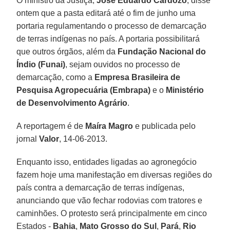
O ministro da Justiça,
José Eduardo Cardozo
, disse
ontem que a pasta editará até o fim de junho uma
portaria regulamentando o processo de demarcação
de terras indígenas no país. A portaria possibilitará
que outros órgãos, além da
Fundação Nacional do
Índio (Funai)
, sejam ouvidos no processo de
demarcação, como a
Empresa Brasileira de
Pesquisa Agropecuária (Embrapa)
e o
Ministério
de Desenvolvimento Agrário
.
A reportagem é de
Maíra Magro
e publicada pelo
jornal
Valor
, 14-06-2013.
Enquanto isso, entidades ligadas ao agronegócio
fazem hoje uma manifestação em diversas regiões do
país contra a demarcação de terras indígenas,
anunciando que vão fechar rodovias com tratores e
caminhões. O protesto será principalmente em cinco
Estados -
Bahia
,
Mato Grosso do Sul
,
Pará
,
Rio