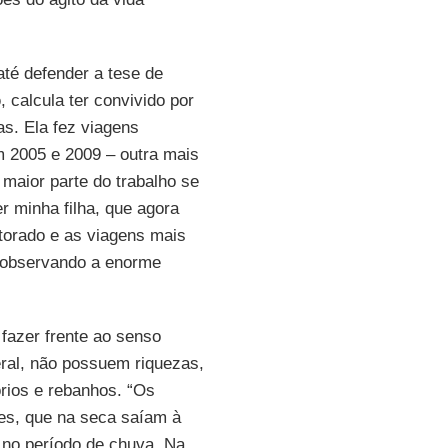
até defender a tese de
p
, calcula ter convivido por
ias. Ela fez viagens
em 2005 e 2009 – outra mais
 maior parte do trabalho se
r minha filha, que agora
torado e as viagens mais
 observando a enorme
 fazer frente ao senso
ral, não possuem riquezas,
órios e rebanhos. “Os
es, que na seca saíam à
a no período de chuva. Na