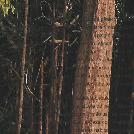
transmitido de forma matrilinear, uterina.”
A docente do
IFCH
considera a questão de gênero interes
temos das mulheres indígenas submissas e tímidas, que 
com os brancos que vão à aldeia. “Uma coisa é a divisão s
a importância simbólica do feminino e do masculino. Na lit
eram descritas com as mulheres ocupando a periferia, qu
acontece no centro da aldeia é determinada pelas matric
propriedade, como se a aldeia fosse uma pizza: cada fat
prerrogativas, adornos e o direito de criar exclusivament
estimação, que representam uma espécie de totens vivos.
Entretanto, observando por fora a aldeia circular, as cas
se percebe tais nuances, afirma a autora do livro. “Mas 
esposa e que tenha como vizinho um irmão usando o mesm
dois são da mesma matricasa. Daí, a Casa com maiúscula
habitação. Ela envolve uma ou diversas habitações, que 