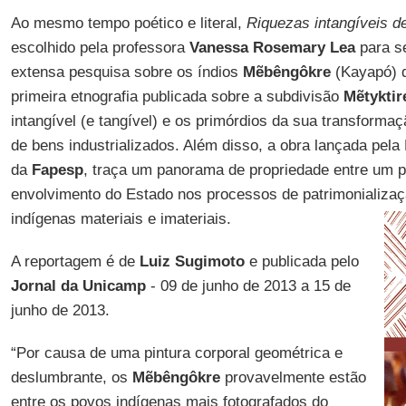
Ao mesmo tempo poético e literal,
Riquezas intangíveis d
escolhido pela professora
Vanessa Rosemary Lea
para s
extensa pesquisa sobre os índios
Mẽbêngôkre
(Kayapó) d
primeira etnografia publicada sobre a subdivisão
Mẽtyktir
intangível (e tangível) e os primórdios da sua transforma
de bens industrializados. Além disso, a obra lançada pela
da
Fapesp
, traça um panorama de propriedade entre um p
envolvimento do Estado nos processos de patrimonializaç
indígenas materiais e imateriais.
A reportagem é de
Luiz Sugimoto
e publicada pelo
Jornal da Unicamp
- 09 de junho de 2013 a 15 de
junho de 2013.
“Por causa de uma pintura corporal geométrica e
deslumbrante, os
Mẽbêngôkre
provavelmente estão
entre os povos indígenas mais fotografados do