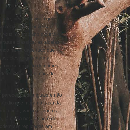
sante, devido à visão que
se recusam a conversar
exual do trabalho e outra é
eratura clássica, as aldeias
ando na verdade tudo que
asas; eles segmentam a
ia com seu legado de nomes,
e determinados animais de
”
as parecem todas iguais e não
um índio que mora na casa da
o cocar, vai dizer que os
, já que a noção não é de
podem ser replicadas em