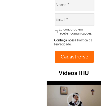
Eu concordo em
receber comunicações.
Conheça nossa
Política de
Privacidade
.
Vídeos IHU
play_circle_outline