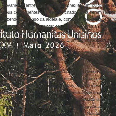
novamente entre seus herdeiros. Inexiste um culto dos an
seus componentes são desmanchados para serem reaprovei
fazendo um censo da aldeia e, como um mẽbêngôkre nunca
nome, é preciso perguntar como ele se chama a um tercei
quase trinta nomes – os bonitos, os comuns e os apelid
pois todos possuem significado. É um significado em met
polissemia.”
Transmissão matrilinear
Os
Mẽbêngôkre
também são conhecidos como
Kayapó
. 
Vanessa Lea
explica a relação deste povo com outros da 
“Há quem pense que todos os índios falam a mesma língu
que me choca, visto que existem centenas de línguas in
explicar a noção lévi-straussiana de ‘sociedade de casas
pensado este conceito para sociedades cognáticas, como 
pai e a família da mãe têm o mesmo peso. No caso dos M