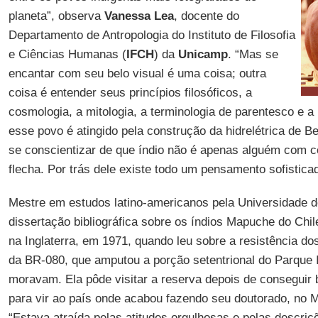
planeta”, observa
Vanessa Lea
, docente do
Departamento de Antropologia do Instituto de Filosofia
e Ciências Humanas (
IFCH
) da
Unicamp
. “Mas se
encantar com seu belo visual é uma coisa; outra
coisa é entender seus princípios filosóficos, a
cosmologia, a mitologia, a terminologia de parentesco e 
esse povo é atingido pela construção da hidrelétrica de B
se conscientizar de que índio não é apenas alguém com c
flecha. Por trás dele existe todo um pensamento sofistica
Mestre em estudos latino-americanos pela Universidade
dissertação bibliográfica sobre os índios Mapuche do Chil
na Inglaterra, em 1971, quando leu sobre a resistência d
da BR-080, que amputou a porção setentrional do Parque 
moravam. Ela pôde visitar a reserva depois de conseguir b
para vir ao país onde acabou fazendo seu doutorado, no 
“Estava atraída pelas atitudes orgulhosas e pelas descriç