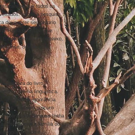
cestrais porque todos os
tados. Iniciei a pesquisa
 deve dizer seu próprio
ro. Havia quem tivesse
os. É enormemente complexo,
amorfose, devido à
Na abertura do livro,
mesma família linguística.
a, um grau de ignorância
dígenas. Também procuro
’, embora
Lévi-Strauss
tenha
a nossa, onde a família do
ẽbêngôkre, tudo é