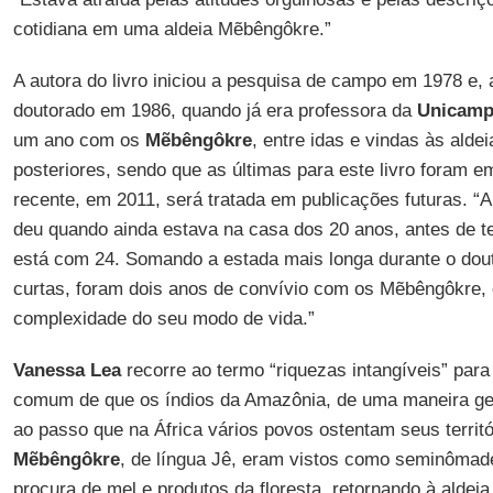
cotidiana em uma aldeia Mẽbêngôkre.”
A autora do livro iniciou a pesquisa de campo em 1978 e, 
doutorado em 1986, quando já era professora da
Unicam
um ano com os
Mẽbêngôkre
, entre idas e vindas às alde
posteriores, sendo que as últimas para este livro foram 
recente, em 2011, será tratada em publicações futuras. “A
deu quando ainda estava na casa dos 20 anos, antes de te
está com 24. Somando a estada mais longa durante o dou
curtas, foram dois anos de convívio com os Mẽbêngôkre,
complexidade do seu modo de vida.”
Vanessa Lea
recorre ao termo “riquezas intangíveis” para
comum de que os índios da Amazônia, de uma maneira ge
ao passo que na África vários povos ostentam seus territ
Mẽbêngôkre
, de língua Jê, eram vistos como seminômad
procura de mel e produtos da floresta, retornando à aldei