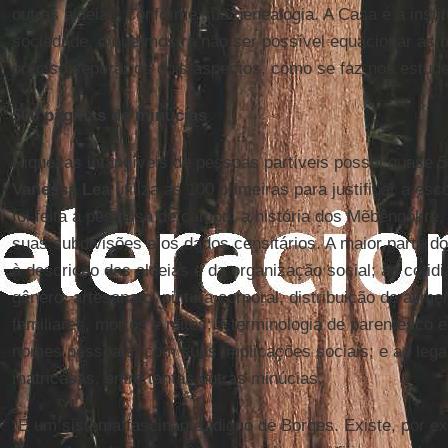
outras aldeias, conforme sua genealogia. A Casa é a insti
sociedade, o que mostra não ser possível equacionar as 
preciso separar os dois aspectos, como se faz nos estudo
500 páginas de minúcias
Riquezas intangíveis de pessoas partíveis possui quase 
Vanessa Lea
utiliza as 100 primeiras para justificar a es
foi feita a pesquisa de campo, a história dos Mẽbêngôkre, s
suas subdivisões e os dados censitários. A maior parte do 
à descrição das aldeias e da organização social; ao coti
gênero, artesanato, pintura corporal, distribuição de alim
familiares, mortos e mitos; à terminologia de parentesco 
nomes pessoais, com suas implicações sociais; e ao legad
matricasas, entre tantas outras minúcias.
“É um sistema fascinante, digno de Borges. Existe, por ex