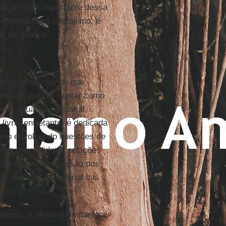
tuição mais importante dessa
mulheres com o feminino; é
s de gênero.”
500 páginas, sendo que
colha do grupo e contar como
ua situação territorial,
livro, entretanto, é dedicada
diano envolvendo questões de
entos, sexualidade, relações
e ao uso e transmissão dos
o material e imaterial das
emplo, a ‘dona do ímpar’: se