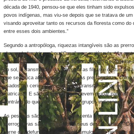
década de 1940, pensou-se que eles tinham sido expulsos 
povos indígenas, mas viu-se depois que se tratava de um
visando aproveitar tanto os recursos da floresta como do 
entre esses dois ambientes.”
Segundo a antropóloga, riquezas intangíveis são as prerro
chama de “matricasa” ou “Casa” com maiúscula. “As mat
os clãs. Elas são localizadas de acordo com o eixo leste-o
do sol, e transmitidas da mãe para as filhas e destas par
que se estica até o tempo mítico. As prerrogativas, com
usados em cerimônias, são todas transmitidas de geração 
matricasa. E são os homens que devem mudar para a cas
contrário do que vemos em outros grupos indígenas.”
As pessoas são “partíveis”, acrescenta a pesquisadora, 
prerrogativas são transmitidos a seus descendentes. “C
carne dos defuntos se desfaz no túmulo, seus nomes e d