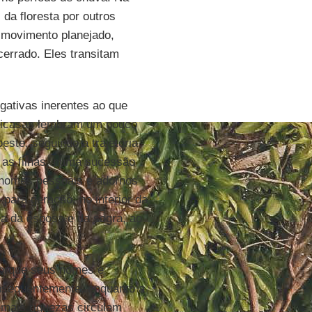
da floresta por outros
 movimento planejado,
cerrado. Eles transitam
gativas inerentes ao que
ricasas lembram um pouco
este, seguindo a trajetória
a as filhas, numa sucessão
o nomes pessoais e adornos
para geração, no interior da
a da esposa e da sogra, ao
porque seus nomes e
onsequentemente, enquanto a
emais riquezas circulam