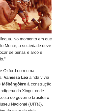
a língua. No momento em que
elo Monte, a sociedade deve
ocar de penas e arco e
do.”
 de Oxford com uma
e,
Vanessa Lea
ainda vivia
os
Mẽbêngôkre
à construção
Indígena do Xingu, onde
olsa do governo brasileiro
Museu Nacional (
UFRJ
).
ões do agito da vida