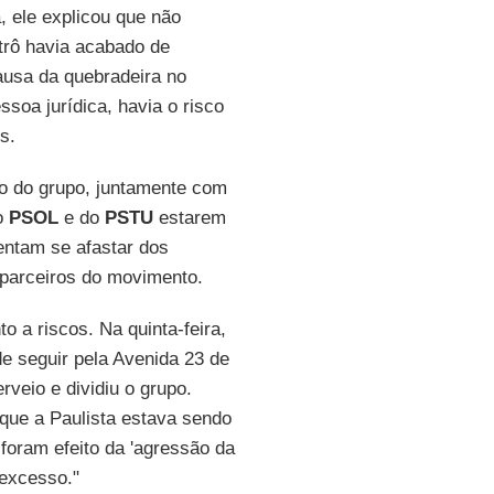
, ele explicou que não
trô havia acabado de
ausa da quebradeira no
soa jurídica, havia o risco
s.
o do grupo, juntamente com
do
PSOL
e do
PSTU
estarem
entam se afastar dos
parceiros do movimento.
o a riscos. Na quinta-feira,
de seguir pela Avenida 23 de
rveio e dividiu o grupo.
que a Paulista estava sendo
 foram efeito da 'agressão da
 excesso."