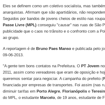
Eles se definem como um coletivo socialista, mas tamb
anarquistas. Afirmam que são apartidários, não respondem
Seguidos por bandos de jovens cheios de estilo nas roupa
Passe Livre (MPL)
conseguiu "causar" nas ruas de São P
publicidade que o caos no trânsito e o confronto com a Pol
ao grupo.
A reportagem é de
Bruno Paes Manso
e publicada pelo j
09-06-2013.
"A gente tem bons contatos na Prefeitura. O
PT Jovem
no
2011, assim como vereadores que eram de oposição e hoj
queremos sentar para negociar. A campanha do prefeito (
financiada por empresas de transportes. Foi assim (nas 
diminuir tarifas em
Porto Alegre
,
Florianópolis
e
Teresi
do MPL, o estudante
Marcelo
, de 19 anos, estudante de F