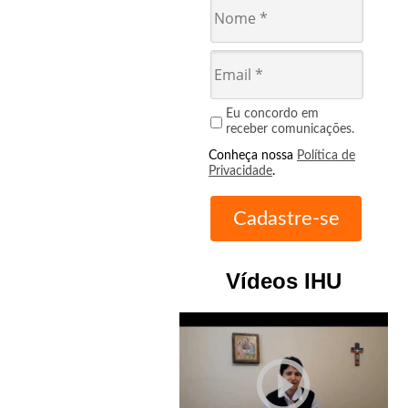
Eu concordo em
receber comunicações.
Conheça nossa
Política de
Privacidade
.
Vídeos IHU
play_circle_outline