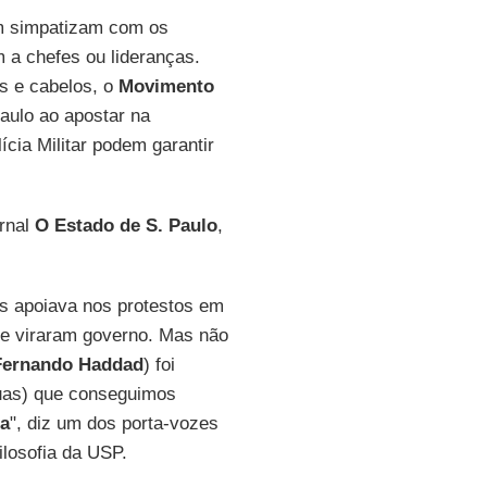
ém simpatizam com os
 a chefes ou lideranças.
s e cabelos, o
Movimento
aulo ao apostar na
ícia Militar podem garantir
ornal
O Estado de S. Paulo
,
s apoiava nos protestos em
e viraram governo. Mas não
Fernando Haddad
) foi
ruas) que conseguimos
na
", diz um dos porta-vozes
ilosofia da USP.