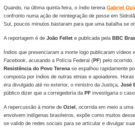
Quando, na última quinta-feira, o índio terena
Gabriel Ozi
confronto numa ação de reintegração de posse em Sidrol
Sul, poucos minutos bastaram para que uma batalha se or
A reportagem é de
João Fellet
e publicada pela
BBC Bras
Índios que presenciaram a morte logo publicaram vídeos 
Facebook
, acusando a Polícia Federal (
PF
) pelo ocorrido
Resistência do Povo Terena
se espalhou rapidamente por
composta por índios de outras etnias e apoiadores. Horas
era divulgado até no exterior, o ministro da Justiça,
José 
público dizer que a corregedoria da
PF
investigaria o caso
A repercussão à morte de
Oziel
, ocorrida em meio a uma 
envolvem indígenas brasileiros, expõe como muitos dess
se valido de redes sociais para se articular e divulgar sua