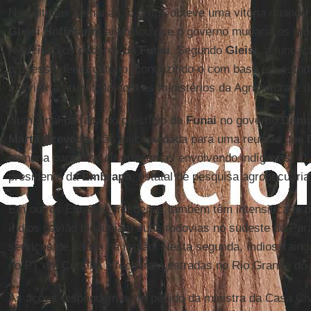
Nas últimas semanas, o grupo obteve uma vitória quando a
Gleisi Hoffmann
, anunciou que o governo mudaria os pr
reduzindo os poderes da
Funai
. Segundo
Gleisi
, a fundaç
processo demarcatório, conduzindo-o com base em estudo
a dividir a atribuição com os ministérios da Agricultura e
Num sinal da falta do prestígio da
Funai
no governo
Dilm
Marta Azevedo,
não foi convidada para uma reunião que
semana para discutir problemas envolvendo indígenas. O 
presidente da
Embrapa
, estatal de pesquisa agropecuária
Em outros Estados, indígenas também têm intensificado 
índios gavião bloqueiam duas rodovias no sudeste do Par
serviços de saúde na região. Nesta segunda, índios kain
do PT em Curitiba e fecharam estradas no Rio Grande do 
As ações respondem a um pedido da ministra da Casa Civ