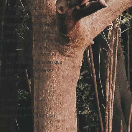
sso, a Confederação
 de todas as demarcações no
 o Supremo Tribunal Federal
arecimento) sobre a decisão
a Serra do Sol, em Roraima.
es à demarcação, como a
s. Os ruralistas querem que
s, mas não há consenso
tem prazo para ser
m dito que as terras
e 1% da população
tanto, não lhes falta", ela