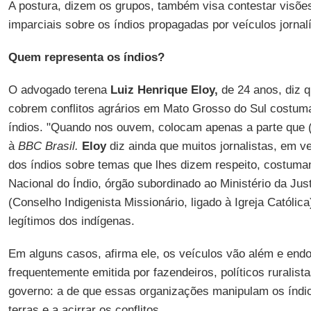
A postura, dizem os grupos, também visa contestar visõe
imparciais sobre os índios propagadas por veículos jornalí
Quem representa os índios?
O advogado terena
Luiz Henrique Eloy,
de 24 anos, diz q
cobrem conflitos agrários em Mato Grosso do Sul costum
índios. "Quando nos ouvem, colocam apenas a parte que (l
à
BBC Brasil.
Eloy
diz ainda que muitos jornalistas, em ve
dos índios sobre temas que lhes dizem respeito, costuma
Nacional do Índio, órgão subordinado ao Ministério da Ju
(Conselho Indigenista Missionário, ligado à Igreja Católi
legítimos dos indígenas.
Em alguns casos, afirma ele, os veículos vão além e en
frequentemente emitida por fazendeiros, políticos ruralist
governo: a de que essas organizações manipulam os índios
terras e a acirrar os conflitos.