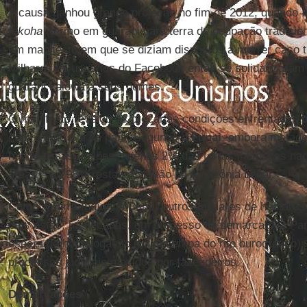
A causa ganhou grande projeção no fim de 2012, quando í
tekoha
(termo em guarani para terra de ocupação tradicion
um manifesto em que se diziam dispostos a morrer caso t
Milhares de usuários do Facebook então se solidarizaram
guarani kaiowá a seus nomes.
O manifesto revelou as precárias condições enfrentadas 
centro e do Sul do país. Segundo a
Funai
, embora metade 
habite essas regiões, apenas 2% das terras indígenas na
áreas – as 98% restantes estão na Amazônia Legal.
Como a Terra Indígena Buriti, outros milhares de hectares 
país estão, há décadas, em processo de demarcação. Parte
espera de homologação (última etapa do rito burocrático);
processos judiciais movidos por fazendeiros.
Demarcações