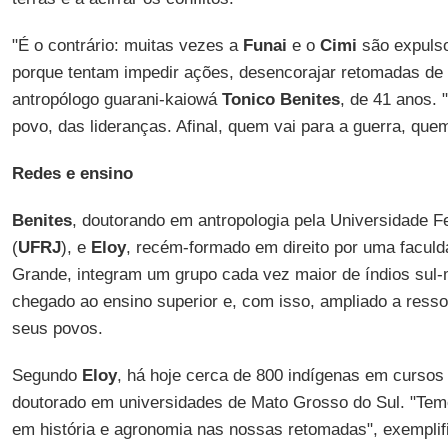
"É o contrário: muitas vezes a
Funai
e o
Cimi
são expulso
porque tentam impedir ações, desencorajar retomadas de t
antropólogo guarani-kaiowá
Tonico Benites
, de 41 anos. 
povo, das lideranças. Afinal, quem vai para a guerra, quem
Redes e ensino
Benites
, doutorando em antropologia pela Universidade F
(
UFRJ
), e
Eloy
, recém-formado em direito por uma facul
Grande, integram um grupo cada vez maior de índios sul
chegado ao ensino superior e, com isso, ampliado a res
seus povos.
Segundo
Eloy
, há hoje cerca de 800 indígenas em cursos
doutorado em universidades de Mato Grosso do Sul. "Tem
em história e agronomia nas nossas retomadas", exemplif