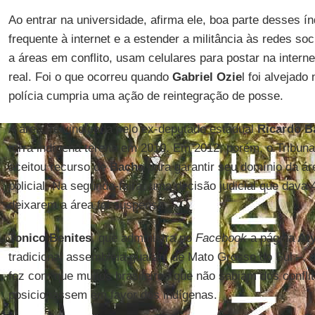
Ao entrar na universidade, afirma ele, boa parte desses í
frequente à internet e a estender a militância às redes soc
a áreas em conflito, usam celulares para postar na inter
real. Foi o que ocorreu quando
Gabriel Ozie
l foi alvejado
polícia cumpria uma ação de reintegração de posse.
A área, reivindicada pelo ex-deputado estadual
Ricardo B
terra indígena terena em 2010. Em 2012, porém, o Tribuna
aceitou recurso de
Bacha
para garantir seu domínio da áre
policial. Na segunda-feira, uma decisão judicial que dava 
deixarem a área foi suspensa.
Tonico Benites
, que administra no
Facebook
a página
Aty
tradicional assembleia guarani de Mato Grosso do Sul –, di
fez com que muitos brasileiros que não sabiam dos confli
posicionassem em favor dos indígenas.