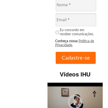
Eu concordo em
receber comunicações.
Conheça nossa
Política de
Privacidade
.
Vídeos IHU
play_circle_outline