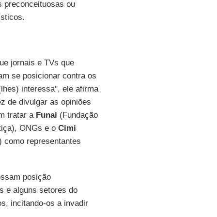
s preconceituosas ou
sticos.
ue jornais e TVs que
am se posicionar contra os
hes) interessa", ele afirma
z de divulgar as opiniões
m tratar a
Funai
(Fundação
stiça), ONGs e o
Cimi
ca) como representantes
dossam posição
as e alguns setores do
, incitando-os a invadir