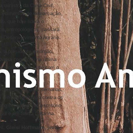
 ministra da Casa Civil,
ocedimentos de demarcação,
ão, que hoje lidera o
s antropológicos, passará
 do Desenvolvimento Agrário.
a
, a presidente do órgão,
Dilma
convocou na última
encontro contou até com o
.
protestos. Há duas semanas,
á em manifestação contra os
gang ocuparam um escritório
Sul e em Santa Catarina.
il,
Gleisi Hoffmann,
para