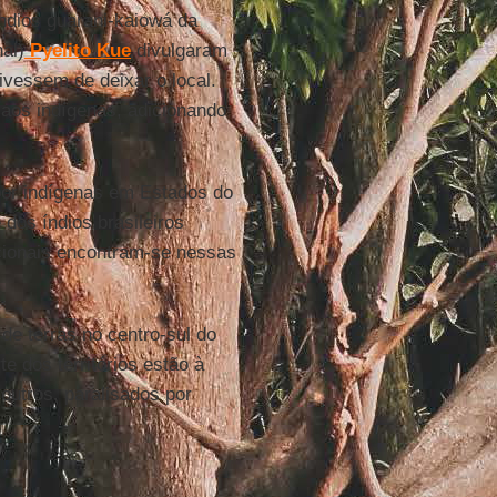
ndios guarani-kaiowá da
al)
Pyelito Kue
divulgaram
ivessem de deixar o local.
 aos indígenas, adicionando
por indígenas em Estados do
dos índios brasileiros
cionais encontram-se nessas
de terras no centro-sul do
 dos territórios estão à
 outros, paralisados por