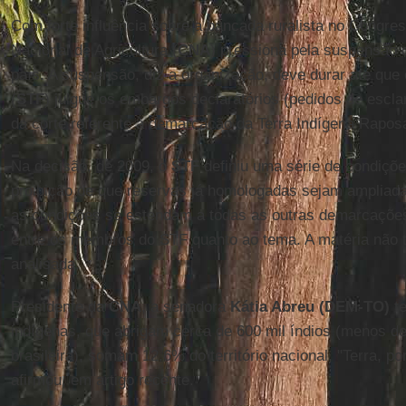
Com forte influência sobre a bancada ruralista no Congre
Nacional de Agricultura (
CNA
) pressiona pela suspensão
país. A suspensão, diz a organização, deve durar até que
(
STF
) julgue os embargos declaratórios (pedidos de escl
da corte referente à demarcação da Terra Indígena Rapos
Na decisão, de 2009, o
STF
definiu uma série de condiçõ
proibição de que reservas já homologadas sejam ampliada
as condições se estendam a todas as outras demarcaçõe
entre os membros do STF quanto ao tema. A matéria não 
analisada.
Presidente da
CNA
, a senadora
Kátia Abreu (DEM-TO)
te
indígenas, que abrigam cerca de 600 mil índios (menos d
brasileira), somam 12,6% do território nacional. "Terra, por
afirmou, em artigo recente.