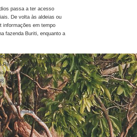
ndios passa a ter acesso
iais. De volta às aldeias ou
net informações em tempo
 na fazenda Buriti, enquanto a
acha (PSDB)
, foi declarada
l Regional Federal (
TRF
)
a, possibilitando a ação
48 horas para os índios
 Guasu
– nome da
z que a militância virtual
tos agrários no Estado se