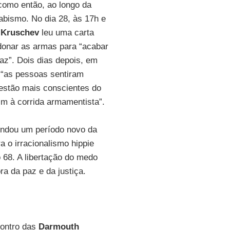
como então, ao longo da
 abismo. No dia 28, às 17h e
a Kruschev
leu uma carta
donar as armas para “acabar
az”. Dois dias depois, em
ue “as pessoas sentiram
estão mais conscientes do
m à corrida armamentista”.
undou um período novo da
 o irracionalismo hippie
68. A libertação do medo
a da paz e da justiça.
contro das
Darmouth