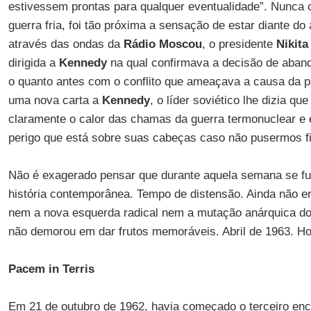
estivessem prontas para qualquer eventualidade”. Nunca 
guerra fria, foi tão próxima a sensação de estar diante do
através das ondas da
Rádio Moscou
, o presidente
Nikit
dirigida a
Kennedy
na qual confirmava a decisão de aban
o quanto antes com o conflito que ameaçava a causa da p
uma nova carta a
Kennedy
, o líder soviético lhe dizia q
claramente o calor das chamas da guerra termonuclear e 
perigo que está sobre suas cabeças caso não pusermos fi
Não é exagerado pensar que durante aquela semana se f
história contemporânea. Tempo de distensão. Ainda não era
nem a nova esquerda radical nem a mutação anárquica do 
não demorou em dar frutos memoráveis. Abril de 1963. Hor
Pacem in Terris
Em 21 de outubro de 1962, havia começado o terceiro en