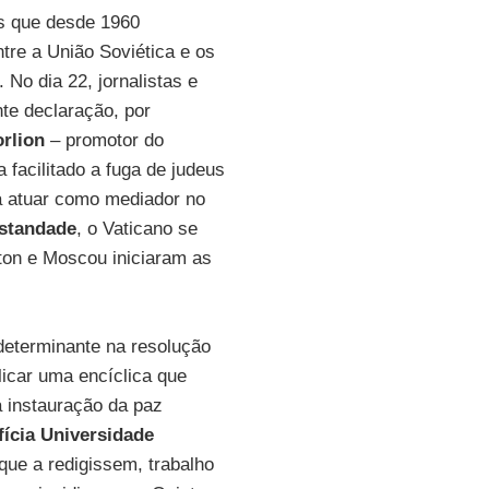
is que desde 1960
ntre a União Soviética e os
 No dia 22, jornalistas e
nte declaração, por
orlion
– promotor do
facilitado a fuga de judeus
 atuar como mediador no
istandade
, o Vaticano se
ton e Moscou iniciaram as
determinante na resolução
licar uma encíclica que
 a instauração da paz
fícia Universidade
que a redigissem, trabalho