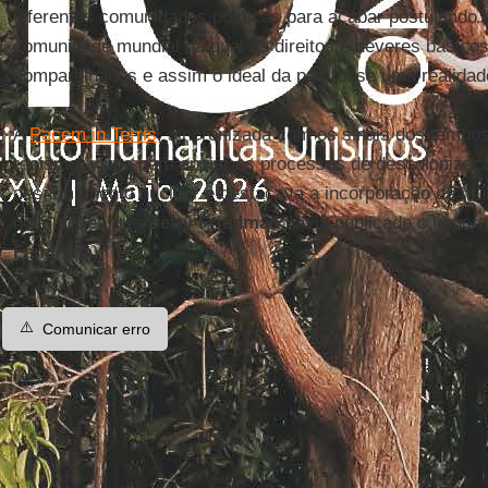
diferentes comunidades políticas para acabar postulando 
comunidade mundial na qual os direitos e deveres básico
compartilhados e assim o ideal da paz fosse uma realidade
A
Pacem in Terris
, sincronizada com os sinais dos tempos
racismo, vinha para apoiar os processos de descolonizaç
desarmamento nuclear e destacava a incorporação da mulh
dois meses que
Betty
Friedman
havia publicado o import
Feminina
).
⚠️
Comunicar erro