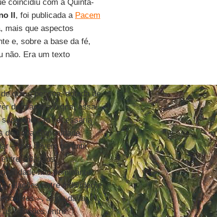
que coincidiu com a Quinta-
no II
, foi publicada a
Pacem
a, mais que aspectos
nte e, sobre a base da fé,
u não. Era um texto
o de que a pessoa, dotada de
iver de maneira digna, essa
e são condição necessária
os de cada comunidade
par – que devem garantir
 entre cidadãos
ionalidade não dominante
s relações entre indivíduo e
e poderes –, ainda dava
 às relações entre