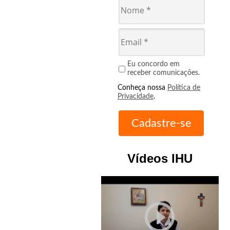
Eu concordo em
receber comunicações.
Conheça nossa
Política de
Privacidade
.
Vídeos IHU
play_circle_outline