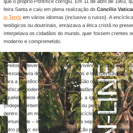
que o próprio Pontífice corrigiu. Em 11 de abril de 1963, 
feira Santa e caiu em plena realização do
Concílio Vatica
in Terris
em vários idiomas (inclusive o russo). A encíclic
teológicos ou doutrinais, enraizava a ética cristã no prese
interpelava os cidadãos do mundo, quer fossem crentes o
moderno e comprometido.
A argumentação papal se desenvolvia a partir do princípi
direitos e deveres, é o eixo da convivência. Para poder v
pessoa devia dispor de meios justos e indispensáveis qu
para a existência do bem comum. São os poderes públic
política – poderes dos quais os cidadãos deveriam partici
aqueles meios e, em consequência, a igualdade essencial
(independentemente de sexo, raça ou pertença a uma nac
dentro de um mesmo Estado). A encíclica, estabelecidas a
comunidade – incluindo a defesa da separação ilustrada d
outro passo: extrapolava a correlação pessoa/comunidade