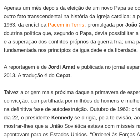
Apenas um mês depois da eleição de um novo Papa se co
outro fato transcendental na história da Igreja católica: a 
1963, da encíclica
Pacem in Terris
, promulgada por
João 
doutrina política que, segundo o Papa, devia possibilitar 
e a superação dos conflitos próprios da guerra fria; uma p
fundamentada nos princípios da igualdade e da liberdade.
A reportagem é de
Jordi Amat
e publicada no jornal espa
2013. A tradução é do
Cepat
.
Talvez a origem mais próxima daquela primavera de esper
convicção, compartilhada por milhões de homens e mulher
na definitiva fase de autodestruição. Outubro de 1962: c
dia 22, o presidente
Kennedy
se dirigia, pela televisão, 
mostrar-lhes que a União Soviética estava com mísseis na
apontavam para os Estados Unidos. “Ordenei às Forças 