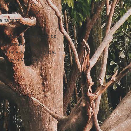
a criação de uma
s fossem por todos
 na terra.
, incluiu a condenação do
ão, clamava pelo
er na vida pública (fazia
ante livro
Mística