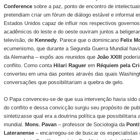
Conference
sobre a paz, ponto de encontro de intelectua
pretendiam criar um fórum de diálogo estável e informal e
Estados Unidos capaz de influir nos respectivos governos.
acadêmicos do leste e do oeste ouviram juntos a beligera
televisão, de
Kennedy
. Parece que o dominicano
Felix M
ecumenismo, que durante a Segunda Guerra Mundial havia 
da Alemanha – expôs aos reunidos que
João XXIII
poderia
conflito. Como conta
Hilari Raguer
em
Réquiem pela Cr
converteu em uma das pontes através das quais Washing
conversações que possibilitariam a quebra de gelo.
O Papa convenceu-se de que sua intervenção havia sido 
do conflito e dessa convicção surgiu seu propósito de pub
sintetizasse qual era a doutrina política que possibilitaria
mundial.
Mons. Pavan
– professor de Sociologia da
Ponti
Lateranense
– encarregou-se de buscar os especialistas 