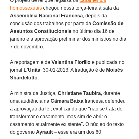
O projeto de lei que legaliza os
casamentos
homossexuais
chegou nessa terça-feira à sala da
Assembleia Nacional Francesa
, depois da
conclusão dos trabalhos por parte da
Comissão de
Assuntos Constitucionais
no último dia 16 de
janeiro e a aprovação preliminar dos ministros no dia
7 de novembro.
A reportagem é de
Valentina Fiorillo
e publicada no
jornal
L'Unità
, 30-01-2013. A tradução é de
Moisés
Sbardelotto
.
A ministra da Justiça,
Christiane Taubira
, durante
uma audiência na
Câmara Baixa
francesa defendeu
a aprovação da lei, explicando que "não se trata de
transformar o casamento, mas sim de abrir o
casamento atualmente existente". O núcleo do texto
do governo
Ayrault
– esse era um dos 60