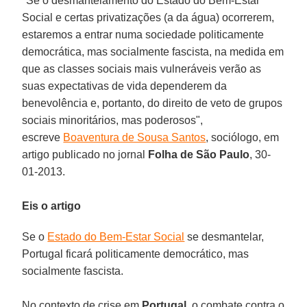
"Se o desmantelamento do Estado do Bem-Estar
Social e certas privatizações (a da água) ocorrerem,
estaremos a entrar numa sociedade politicamente
democrática, mas socialmente fascista, na medida em
que as classes sociais mais vulneráveis verão as
suas expectativas de vida dependerem da
benevolência e, portanto, do direito de veto de grupos
sociais minoritários, mas poderosos",
escreve
Boaventura de Sousa Santos
, sociólogo, em
artigo publicado no jornal
Folha de São Paulo
, 30-
01-2013.
Eis o artigo
Se o
Estado do Bem-Estar Social
se desmantelar,
Portugal ficará politicamente democrático, mas
socialmente fascista.
No contexto de crise em
Portugal
, o combate contra o