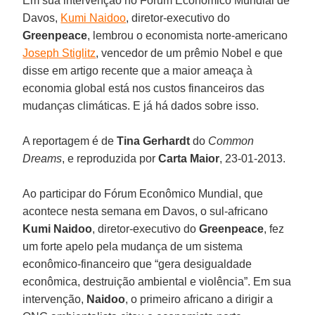
Em sua intervenção no Fórum Econômico Mundial de
Davos,
Kumi Naidoo
, diretor-executivo do
Greenpeace
, lembrou o economista norte-americano
Joseph Stiglitz
, vencedor de um prêmio Nobel e que
disse em artigo recente que a maior ameaça à
economia global está nos custos financeiros das
mudanças climáticas. E já há dados sobre isso.
A reportagem é de
Tina Gerhardt
do
Common
Dreams
, e reproduzida por
Carta Maior
, 23-01-2013.
Ao participar do Fórum Econômico Mundial, que
acontece nesta semana em Davos, o sul-africano
Kumi Naidoo
, diretor-executivo do
Greenpeace
, fez
um forte apelo pela mudança de um sistema
econômico-financeiro que “gera desigualdade
econômica, destruição ambiental e violência”. Em sua
intervenção,
Naidoo
, o primeiro africano a dirigir a