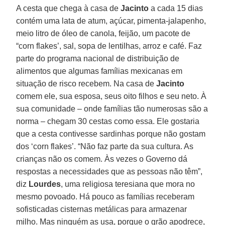
A cesta que chega à casa de
Jacinto
a cada 15 dias
contém uma lata de atum, açúcar, pimenta-jalapenho,
meio litro de óleo de canola, feijão, um pacote de
“corn flakes’, sal, sopa de lentilhas, arroz e café. Faz
parte do programa nacional de distribuição de
alimentos que algumas famílias mexicanas em
situação de risco recebem. Na casa de
Jacinto
comem ele, sua esposa, seus oito filhos e seu neto. À
sua comunidade – onde famílias tão numerosas são a
norma – chegam 30 cestas como essa. Ele gostaria
que a cesta contivesse sardinhas porque não gostam
dos ‘corn flakes’. “Não faz parte da sua cultura. As
crianças não os comem. Às vezes o Governo dá
respostas a necessidades que as pessoas não têm”,
diz
Lourdes
, uma religiosa teresiana que mora no
mesmo povoado. Há pouco as famílias receberam
sofisticadas cisternas metálicas para armazenar
milho. Mas ninguém as usa, porque o grão apodrece,