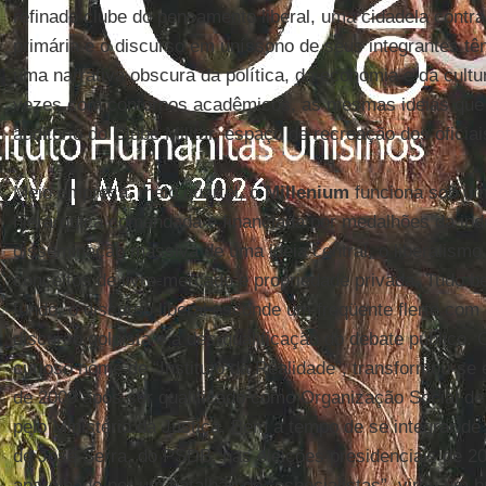
refinado clube do pensamento liberal, uma cidadela contra 
primária e o discurso em uníssono de seus integrantes t
uma narrativa obscura da política, da economia e da cultu
vezes com contornos acadêmicos, as mesmas ideias qu
auditório do Clube Militar, espaço de recreação dos oficiai
Meio empresa, meio quartel, o
Millenium
funciona sob um
hierárquica comandada e financiada por medalhões da indú
disseminação massiva de uma ideia central, o liberalismo
conceitos de livre-mercado e propriedade privada. Tudo b
fundo, o discurso liberal esconde um freqüente flerte com
discurso golpista e a des-qualificação do debate público
curioso nome de “Instituto da Realidade”, transformou-s
de 2009 após ser qualificado como Organização Social de 
pelo Ministério da Justiça. Bem a tempo de se integrar d
de José Serra, do PSDB, nas eleições presidenciais de 
aparelhado por um batalhão de “especialistas”, virou um 