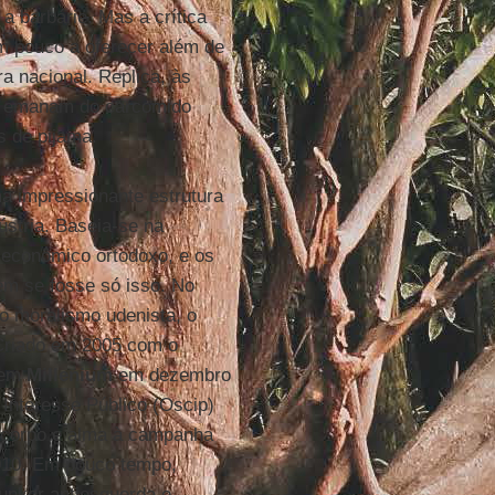
a barbárie. Mas a crítica
êm pouco a oferecer além de
ra nacional. Replica, às
e emanam do carcomido
s de pijama.
a impressionante estrutura
stria. Baseia-se na
 econômico ortodoxo, e os
em se fosse só isso. No
 o moralismo udenista, o
. Criado em 2005 com o
e em
Millenium
em dezembro
Interesse Público (Oscip)
e corpo e alma à campanha
2010. Em pouco tempo,
bunker antiesquerda e