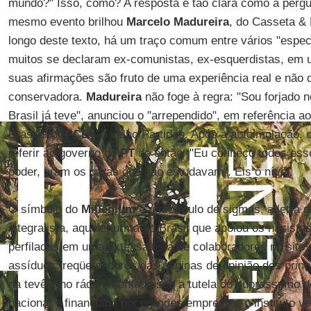
mundo?" Isso, como? A resposta é tão clara como a perg
mesmo evento brilhou
Marcelo Madureira
, do Casseta &
longo deste texto, há um traço comum entre vários "espec
muitos se declaram ex-comunistas, ex-esquerdistas, em u
suas afirmações são fruto de uma experiência real e não
conservadora.
Madureira
não foge à regra: "Sou forjado no
Brasil já teve", anunciou o "arrependido", em referência 
Brasileiro (
PCB
), o velho Partidão. Após a autoimolação, 
referir ao governo do
PT
de então: "Eu conheço todos ess
poder, eram os caras que não estudavam". Eis o nível.
O símbolo do
Millenium
é um círculo de sigmas, a letra 
integralista, aquela turma no Brasil que apoiou os nazista
perfilados em uma extensa lista de colaboradores no site 
assíduos freqüentadores das páginas de opinião dos princ
na tevê e no rádio. Montado sob a tutela do suprassumo
nacional e financiado por grandes empresas, o instituto