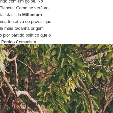
unta: com um golpe. No
 Planeta. Como se verá ao
ialistas" do
Millenium
:
ma tentativa de provar que
 da mais tacanha origem
 pior partido político que o
ao Partido Comunista
o piadista atacou, ao se
es caras que estão no
grega da bandeira
s.
Jabor
e
Madureira
estão
da entidade, quase todos
ipais jornais e de programas
 do pensamento conservador
 vende a imagem de um