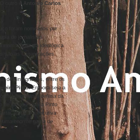
 O outro é
Antonio Carlos
ouco foram nomeados por
upla de jornalistas
ormam a bússola ideológica
is são as Organizações
or dez integrantes, entre os
ereira Pinto
. Embora seja a
iores bandeiras a defesa da
 de ideias Priscila Pinto
artaCapital
. A executiva
lui uma enorme gama de