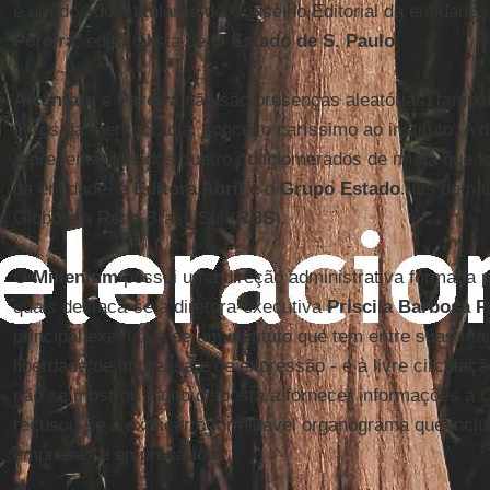
é um dos dois titulares do Conselho Editorial da entidade.
Pereira
, editorialista de
O Estado de S. Paulo
.
Alcântara
e
Pereira
não são presenças aleatórias, tamp
filtros da meritocracia, conceito caríssimo ao instituto. A d
representa dois dos quatro conglomerados de mídia que f
da entidade, a
Editora Abril
e o
Grupo Estado
. Os dema
Globo e a Rede Brasil Sul (
RBS
).
O
Millenium
possui uma direção administrativa formada p
quais destaca-se a diretora-executiva
Priscila Barbosa P
principal executiva de um instituto que tem entre suas ma
liberdade de imprensa e de expressão - e à livre circulação
não se mostrou muito disposta a fornecer informações a
C
recusou-se a explicar o formidável organograma que inc
empresas e empresários.