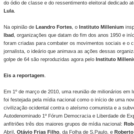
do ódio de classe e do ressentimento eleitoral dedicado a
Lula
.
Na opinião de
Leandro Fortes
, o
Instituto Millenium
ins
Ibad
, organizações que datam do fim dos anos 1950 e iní
foram criadas para combater os movimentos sociais e o
jornalista, o ideário que animava as ações dessas organ
golpe de 64 são reproduzidas agora pelo
Instituto Millen
Eis a reportagem
.
Em 1º de março de 2010, uma reunião de milionários em l
foi festejada pela mídia nacional como o início de uma nov
civilização ocidental contra o ateísmo comunista e a subv
Autodenominado 1º Fórum Democracia e Liberdade de Exp
anfitriões três dos maiores grupos de mídia nacional:
Robe
Abril,
Otávio Frias Filho
, da Folha de S.Paulo, e
Roberto 