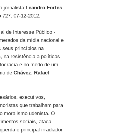
o jornalista
Leandro Fortes
o 727, 07-12-2012.
l de Interesse Público -
omerados da mídia nacional e
 seus princípios na
 na resistência a políticas
ritocracia e no medo de um
smo de
Chávez
,
Rafael
resários, executivos,
umoristas que trabalham para
 o moralismo udenista. O
ovimentos sociais, ataca
querda e principal irradiador