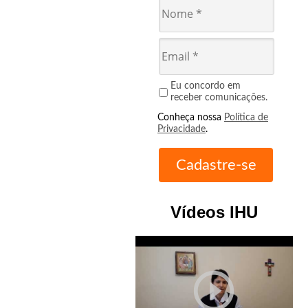
Eu concordo em
receber comunicações.
Conheça nossa
Política de
Privacidade
.
Vídeos IHU
play_circle_outline