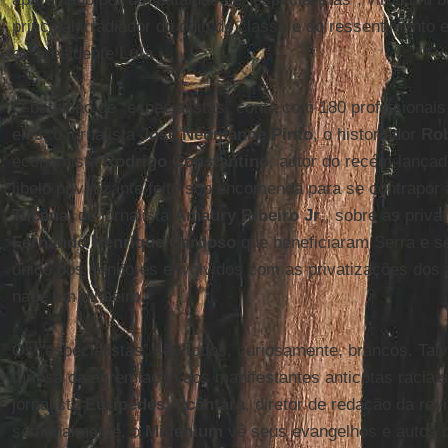
principal irradiador do ódio de classe e do ressentimento e
ex-presidente
Lula
.
O batalhão de “especialistas” conta com 180 profissionais
eles, o jornalista
José Nêumanne Pinto
, o historiador
Rob
economista
Rodrigo Constantino
, autor do recém-lança
libelo privatizante feito sob encomenda para se contrapor 
Tucana
, do jornalista
Amaury Ribeiro Jr
., sobre as priv
Fernando Henrique Cardoso
que beneficiaram Serra e se
único dos senhores envolvidos com as privatizações dos 
nade em dinheiro.
Os “especialistas” são todos, curiosamente, brancos. Tal
furiosa da agremiação aos manifestantes anticotas raciai
jornalista
Eurípedes Alcântara
, diretor de redação da rev
semanalmente, o
Millenium
vê seus evangelhos e autos 