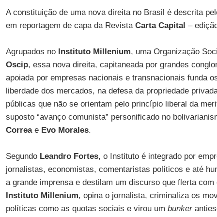
A constituição de uma nova direita no Brasil é descrita pel
em reportagem de capa da Revista
Carta Capital
– ediçã
Agrupados no
Instituto Millenium
, uma Organização Socia
Oscip
, essa nova direita, capitaneada por grandes congl
apoiada por empresas nacionais e transnacionais funda os
liberdade dos mercados, na defesa da propriedade privada,
públicas que não se orientam pelo princípio liberal da me
suposto “avanço comunista” personificado no bolivariani
Correa
e
Evo Morales
.
Segundo
Leandro Fortes
, o Instituto é integrado por emp
jornalistas, economistas, comentaristas políticos e até h
a grande imprensa e destilam um discurso que flerta com
Instituto Millenium
, opina o jornalista, criminaliza os m
políticas como as quotas sociais e virou um
bunker
anties