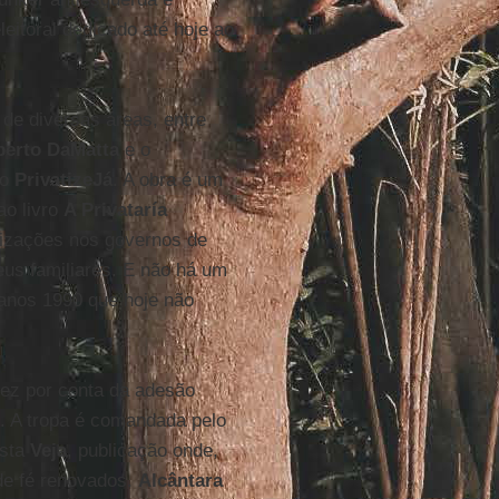
leitoral dedicado até hoje ao
 de diversas áreas, entre
erto DaMatta
e o
do
PrivatizeJá
. A obra é um
ao livro
A Privataría
atizações nos governos de
us familiares. E não há um
anos 1990 que hoje não
vez por conta da adesão
s. A tropa é comandada pelo
ista
Veja
, publicação onde,
de fé renovados.
Alcântara