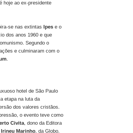
té hoje ao ex-presidente
pira-se nas extintas
Ipes
e o
cio dos anos 1960 e que
 comunismo. Segundo o
izações e culminaram com o
ium
.
uxuoso hotel de São Paulo
a etapa na luta da
ersão dos valores cristãos.
ressão, o evento teve como
rto Civita
, dono da Editora
Irineu
Marinho
, da Globo.