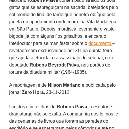
Marcelo Rubens Paiva
contempla distraído os dois
gatos que se espreguiçam na sacada, bafejados pelo
sol morno do final de tarde que penetra oblíquo pela
janela do apartamento onde mora, na Vila Madalena,
em São Paulo. Depois, mordisca levemente o vasto
bigode, já com alguns fios grisalhos, e encara o
interlocutor para se manifestar sobre o
documento
–
revelado com exclusividade por ZH na quinta-feira –
que ajuda a elucidar o assassinato de seu pai, o ex-
deputado
Rubens Beyrodt Paiva
, nos porões de
tortura da ditadura militar (1964-1985).
A reportagem é de
Nilson Mariano
e publicada pelo
jornal
Zero Hora
, 23-11-2012.
Um dos cinco filhos de
Rubens Paiva
, o escritor e
dramaturgo não se exalta. A companhia dos felinos, e
das centenas de livros que forram as paredes do
escritório e se esparramam pelos cômodos e até no