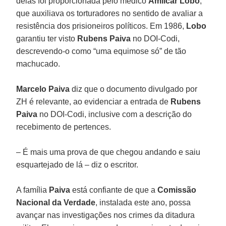
delas foi proporcionada pelo médico
Amílcar Lobo
,
que auxiliava os torturadores no sentido de avaliar a
resistência dos prisioneiros políticos. Em 1986,
Lobo
garantiu ter visto
Rubens Paiva
no DOI-Codi,
descrevendo-o como “uma equimose só” de tão
machucado.
Marcelo Paiva
diz que o documento divulgado por
ZH é relevante, ao evidenciar a entrada de
Rubens
Paiva
no DOI-Codi, inclusive com a descrição do
recebimento de pertences.
– É mais uma prova de que chegou andando e saiu
esquartejado de lá – diz o escritor.
A família
Paiva
está confiante de que a
Comissão
Nacional da Verdade
, instalada este ano, possa
avançar nas investigações nos crimes da ditadura