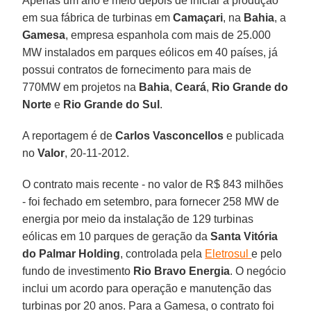
Apenas um ano e meio depois de iniciar a produção
em sua fábrica de turbinas em
Camaçari
, na
Bahia
, a
Gamesa
, empresa espanhola com mais de 25.000
MW instalados em parques eólicos em 40 países, já
possui contratos de fornecimento para mais de
770MW em projetos na
Bahia
,
Ceará
,
Rio
Grande do
Norte
e
Rio Grande do Sul
.
A reportagem é de
Carlos Vasconcellos
e publicada
no
Valor
, 20-11-2012.
O contrato mais recente - no valor de R$ 843 milhões
- foi fechado em setembro, para fornecer 258 MW de
energia por meio da instalação de 129 turbinas
eólicas em 10 parques de geração da
Santa Vitória
do Palmar Holding
, controlada pela
Eletrosul
e pelo
fundo de investimento
Rio Bravo Energia
. O negócio
inclui um acordo para operação e manutenção das
turbinas por 20 anos. Para a Gamesa, o contrato foi