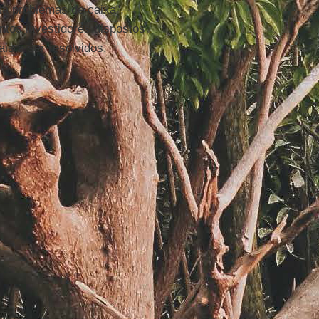
ta problemas de caixa",
ntos investidores dispostos
ais a ser resolvidos.