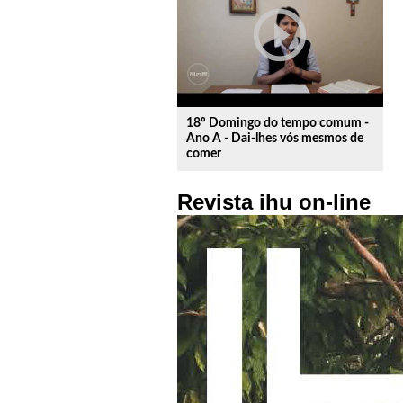
play_circle_outline
18º Domingo do tempo comum -
Ano A - Dai-lhes vós mesmos de
comer
Revista ihu on-line