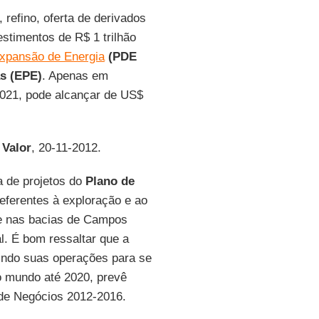
 refino, oferta de derivados
stimentos de R$ 1 trilhão
xpansão de Energia
(PDE
s (EPE)
. Apenas em
2021, pode alcançar de US$
l
Valor
, 20-11-2012.
a de projetos do
Plano de
referentes à exploração e ao
te nas bacias de Campos
l. É bom ressaltar que a
indo suas operações para se
o mundo até 2020, prevê
 de Negócios 2012-2016.