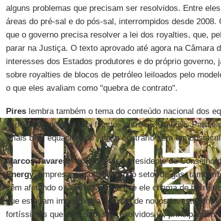
alguns problemas que precisam ser resolvidos. Entre eles
áreas do pré-sal e do pós-sal, interrompidos desde 2008.
que o governo precisa resolver a lei dos royalties, que, 
parar na Justiça. O texto aprovado até agora na Câmara 
interesses dos Estados produtores e do próprio governo, 
sobre royalties de blocos de petróleo leiloados pelo model
o que eles avaliam como "quebra de contrato".
Pires
lembra também o tema do conteúdo nacional dos equ
exploração de petróleo, fixados entre 55% a 65%. Para el
"mais bem equacionado", caso contrário será um obstácul
Marcos Tavares
, sócio-diretor e presidente do Conselho
Energy
, empresa de consultoria do setor de gás, também
vêm afetando o setor e sobre o que ele chama de barreira
que estariam impedindo a decisão de novos investimento
fortíssimos que precisam ser resolvidos já, principalment