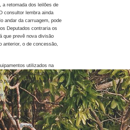
, a retomada dos leilões de
 O consultor lembra ainda
pelo andar da carruagem, pode
dos Deputados contraria os
já que prevê nova divisão
o anterior, o de concessão,
ipamentos utilizados na
e, esse assunto precisa ser
o para os investimentos.
 de Administração da
Gas
 alerta sobre problemas que
s regulatórias e de mercado,
s. "Temos gargalos
e aqueles ligados ao poder