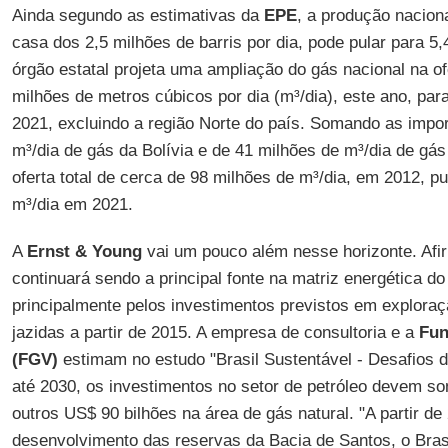
Ainda segundo as estimativas da
EPE
, a produção nacion
casa dos 2,5 milhões de barris por dia, pode pular para 5,
órgão estatal projeta uma ampliação do gás nacional na o
milhões de metros cúbicos por dia (m³/dia), este ano, pa
2021, excluindo a região Norte do país. Somando as impo
m³/dia de gás da Bolívia e de 41 milhões de m³/dia de gás 
oferta total de cerca de 98 milhões de m³/dia, em 2012, pu
m³/dia em 2021.
A
Ernst & Young
vai um pouco além nesse horizonte. Afir
continuará sendo a principal fonte na matriz energética d
principalmente pelos investimentos previstos em explora
jazidas a partir de 2015. A empresa de consultoria e a
Fun
(FGV)
estimam no estudo "Brasil Sustentável - Desafios 
até 2030, os investimentos no setor de petróleo devem s
outros US$ 90 bilhões na área de gás natural. "A partir d
desenvolvimento das reservas da Bacia de Santos, o Brasi