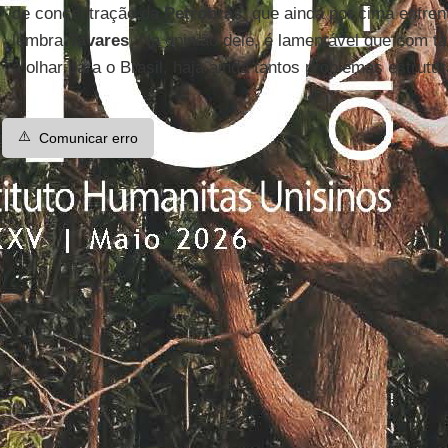
de concentração da
Petrobras
, que ainda por cima enfren
lembra
Tavares
. Na opinião dele, é lamentável que com ta
a olhar para o Brasil, haja ainda tantos problemas estrutur
⚠️
Comunicar erro