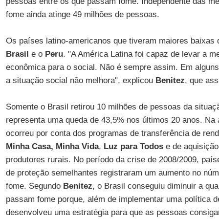
pessoas entre os que passam fome. Independente das me
fome ainda atinge 49 milhões de pessoas.
Os países latino-americanos que tiveram maiores baixas 
Brasil
e o
Peru
. "A América Latina foi capaz de levar a m
econômica para o social. Não é sempre assim. Em alguns
a situação social não melhora", explicou
Benitez
, que ass
Somente o Brasil retirou 10 milhões de pessoas da situaç
representa uma queda de 43,5% nos últimos 20 anos. Na 
ocorreu por conta dos programas de transferência de re
Minha Casa, Minha Vida
,
Luz para Todos
e de aquisição
produtores rurais. No período da crise de 2008/2009, paí
de proteção semelhantes registraram um aumento no nú
fome. Segundo
Benitez
, o Brasil conseguiu diminuir a q
passam fome porque, além de implementar uma política de
desenvolveu uma estratégia para que as pessoas consiga