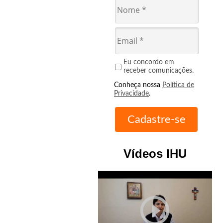
Eu concordo em
receber comunicações.
Conheça nossa
Política de
Privacidade
.
Vídeos IHU
play_circle_outline