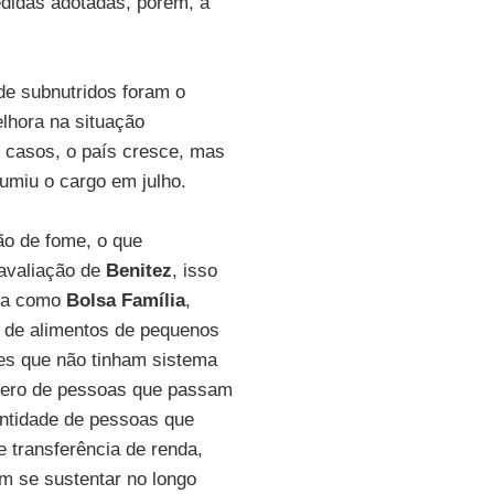
didas adotadas, porém, a
de subnutridos foram o
elhora na situação
 casos, o país cresce, mas
umiu o cargo em julho.
ão de fome, o que
avaliação de
Benitez
, isso
nda como
Bolsa Família
,
 de alimentos de pequenos
ses que não tinham sistema
mero de pessoas que passam
uantidade de pessoas que
 transferência de renda,
m se sustentar no longo