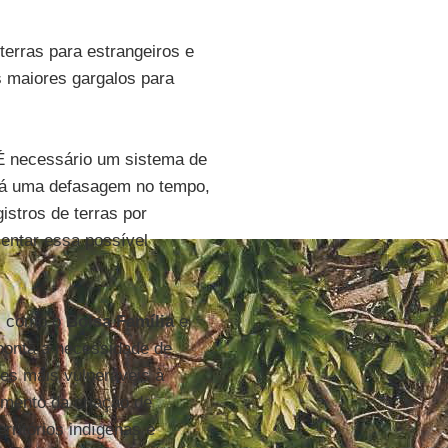
terras para estrangeiros e
s maiores gargalos para
. É necessário um sistema de
E há uma defasagem no tempo,
istros de terras por
entar essa possível
is como o
Bolsa Família
e
 aponta a necessidade de
ões mais vulneráveis à
umento da criação de
rritórios indígenas e