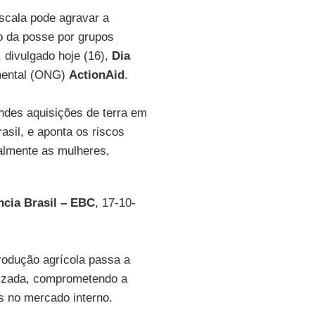
scala pode agravar a
o da posse por grupos
, divulgado hoje (16),
Dia
mental (ONG)
ActionAid
.
ndes aquisições de terra em
asil, e aponta os riscos
almente as mulheres,
cia Brasil – EBC
, 17-10-
rodução agrícola passa a
alizada, comprometendo a
s no mercado interno.