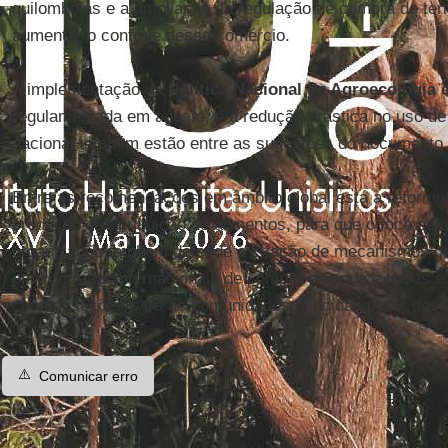
quilombolas e a ampliação da regulação de compra de terr
aumentar o controle desse comércio.
A implementação da
Política Nacional de Agroecologia
regulamentada em agosto, e a redução drástica no uso de 
nacional também estão entre as sugestões do documento p
Entre as recomendações em âmbito global está a reformu
produção e distribuição de alimentos, para que o foco seja
organização também defende a criação de mecanismos de 
em contratos internacionais de compra e venda e terras e 
compensações para as comunidades atingidas pelas desa
⚠️
Comunicar erro