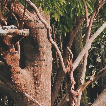
as por estrangeiros, para
 e Produção Orgânica
,
agrotóxicos na agricultura
ara o caso brasileiro.
lação do sistema mundial de
 a pequena agricultura. A
controle e transparência
de garantias de consulta e
propriações.