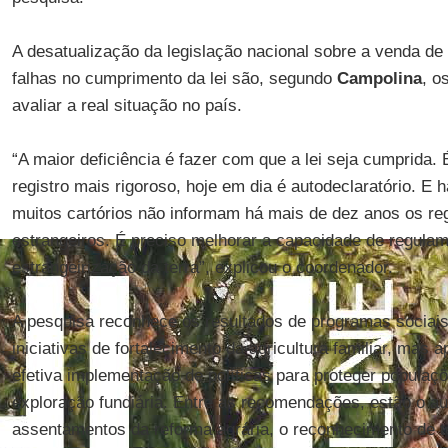
A desatualização da legislação nacional sobre a venda de 
falhas no cumprimento da lei são, segundo
Campolina
, o
avaliar a real situação no país.
“A maior deficiência é fazer com que a lei seja cumprida
registro mais rigoroso, hoje em dia é autodeclaratório. 
muitos cartórios não informam há mais de dez anos os reg
estrangeiros. É preciso melhorar a capacidade de regulam
estrangeirização da terra”, explicou o coordenador.
A pesquisa reconhece os resultados de programas socia
iniciativas de fortalecimento da agricultura familiar, mas
efetiva implementação de políticas para proteger populaç
exploração fundiária. Entre as recomendações, estão o a
assentamentos da reforma agrária, o reconhecimento de te