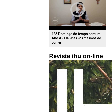
play_circle_outline
18º Domingo do tempo comum -
Ano A - Dai-lhes vós mesmos de
comer
Revista ihu on-line