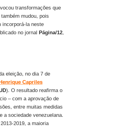
ovocou transformações que
o também mudou, pois
 incorporá-la neste
ublicado no jornal
Página/12
,
a eleição, no dia 7 de
Henrique Capriles
UD
). O resultado reafirma o
ício – com a aprovação de
ssões, entre muitas medidas
te a sociedade venezuelana.
 2013-2019, a maioria