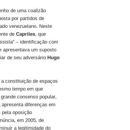
enho de uma coalizão
osta por partidos de
orado venezuelano. Neste
gente de
Capriles
, que
essista” – identificação com
e apresentava um suposto
iar de seu adversário
Hugo
 a constituição de espaços
 mesmo tempo em que
 grande consenso popular,
a apresenta diferenças em
s pela oposição
núncia, em 2005, de
inuir a legitimidade do