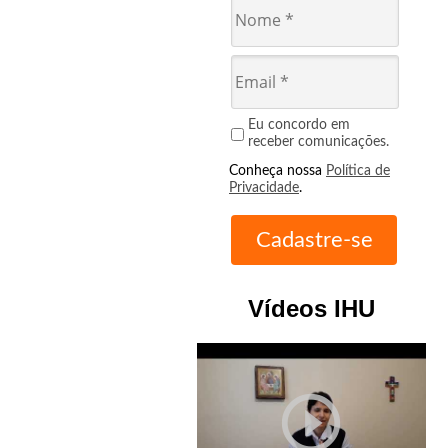
Eu concordo em
receber comunicações.
Conheça nossa
Política de
Privacidade
.
Vídeos IHU
play_circle_outline