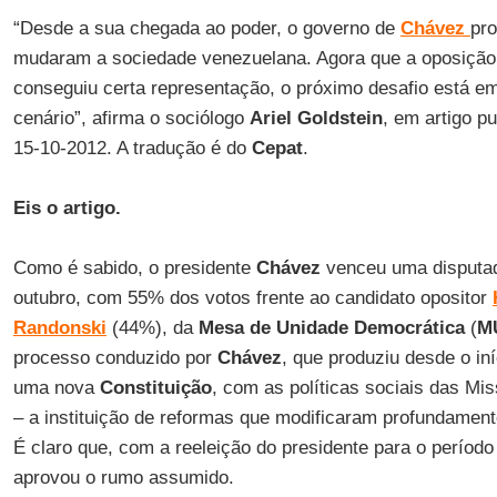
“Desde a sua chegada ao poder, o governo de
Chávez
pr
mudaram a sociedade venezuelana. Agora que a oposiçã
conseguiu certa representação, o próximo desafio está em
cenário”, afirma o sociólogo
Ariel Goldstein
, em artigo p
15-10-2012. A tradução é do
Cepat
.
Eis o artigo.
Como é sabido, o presidente
Chávez
venceu uma disputad
outubro, com 55% dos votos frente ao candidato opositor
Randonski
(44%), da
Mesa de Unidade Democrática
(
M
processo conduzido por
Chávez
, que produziu desde o in
uma nova
Constituição
, com as políticas sociais das Mi
– a instituição de reformas que modificaram profundamen
É claro que, com a reeleição do presidente para o período
aprovou o rumo assumido.