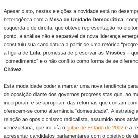
Apesar disto, nestas eleições a novidade está no desemp
heterogênea com a
Mesa de Unidade Democrática
, comp
esquerda e de direita, que obteve representação no eleit
ponto, a análise não é separável da nova liderança emer
constituiu sua candidatura a partir de uma retórica “progr
a figura de
Lula
, promessa de preservar as
Missões
– qu
“comedimento” e o não conflito como forma de se diferenc
Chávez
.
Esta modalidade poderia marcar uma nova tendência para
de oposição diante dos governos progressistas que, ao
incorporam e se apropriam das reformas que contam com
oferecem-se como alternância “domesticada”. A estratégi
relação ao oposicionismo radicalista, assumido anos atrá
venezuelana, que incluía o
golpe de Estado de 2002
e a re
apresentar candidatos parlamentares com o objetivo de dim