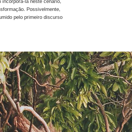
 incorporá-la neste cenário,
nsformação. Possivelmente,
sumido pelo primeiro discurso