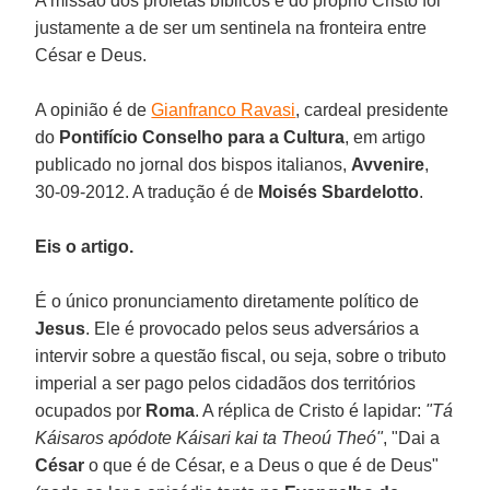
A missão dos profetas bíblicos e do próprio Cristo foi
justamente a de ser um sentinela na fronteira entre
César e Deus.
A opinião é de
Gianfranco Ravasi
, cardeal presidente
do
Pontifício Conselho para a Cultura
, em artigo
publicado no jornal dos bispos italianos,
Avvenire
,
30-09-2012. A tradução é de
Moisés Sbardelotto
.
Eis o artigo.
É o único pronunciamento diretamente político de
Jesus
. Ele é provocado pelos seus adversários a
intervir sobre a questão fiscal, ou seja, sobre o tributo
imperial a ser pago pelos cidadãos dos territórios
ocupados por
Roma
. A réplica de Cristo é lapidar:
"Tá
Káisaros apódote Káisari kai ta Theoú Theó"
, "Dai a
César
o que é de César, e a Deus o que é de Deus"