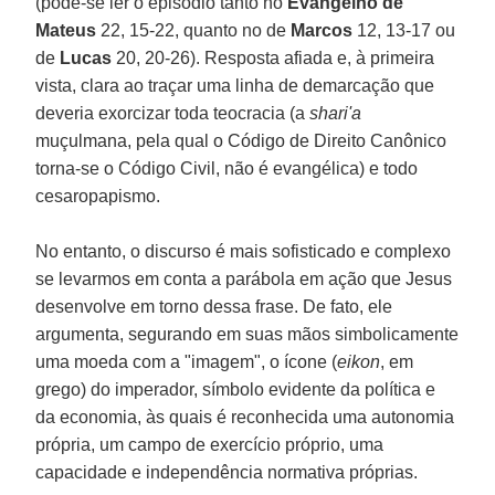
(pode-se ler o episódio tanto no
Evangelho de
Mateus
22, 15-22, quanto no de
Marcos
12, 13-17 ou
de
Lucas
20, 20-26). Resposta afiada e, à primeira
vista, clara ao traçar uma linha de demarcação que
deveria exorcizar toda teocracia (a
shari'a
muçulmana, pela qual o Código de Direito Canônico
torna-se o Código Civil, não é evangélica) e todo
cesaropapismo.
No entanto, o discurso é mais sofisticado e complexo
se levarmos em conta a parábola em ação que Jesus
desenvolve em torno dessa frase. De fato, ele
argumenta, segurando em suas mãos simbolicamente
uma moeda com a "imagem", o ícone (
eikon
, em
grego) do imperador, símbolo evidente da política e
da economia, às quais é reconhecida uma autonomia
própria, um campo de exercício próprio, uma
capacidade e independência normativa próprias.