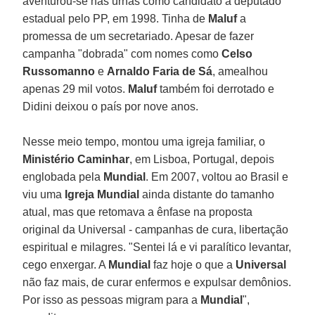
aventurou-se nas urnas como candidato a deputado
estadual pelo PP, em 1998. Tinha de
Maluf
a
promessa de um secretariado. Apesar de fazer
campanha "dobrada" com nomes como
Celso
Russomanno
e
Arnaldo Faria de Sá
, amealhou
apenas 29 mil votos.
Maluf
também foi derrotado e
Didini deixou o país por nove anos.
Nesse meio tempo, montou uma igreja familiar, o
Ministério Caminhar
, em Lisboa, Portugal, depois
englobada pela
Mundial
. Em 2007, voltou ao Brasil e
viu uma
Igreja Mundial
ainda distante do tamanho
atual, mas que retomava a ênfase na proposta
original da Universal - campanhas de cura, libertação
espiritual e milagres. "Sentei lá e vi paralítico levantar,
cego enxergar. A
Mundial
faz hoje o que a
Universal
não faz mais, de curar enfermos e expulsar demônios.
Por isso as pessoas migram para a
Mundial
",