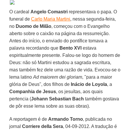
O cardeal
Angelo Comastri
representava o papa. O
funeral de
Carlo Maria Martini
, nessa segunda-feira,
no
Duomo de Milão
, começou com o Evangelho
aberto sobre o caixão na página da ressurreição.
Antes do início, o enviado do pontífice tomava a
palavra recordando que
Bento XVI
estava
espiritualmente presente. Falou-se logo do homem de
Deus: não só Martini estudou a sagrada escritura,
mas também fez dele uma razão de vida. Evocou-se o
lema latino
Ad maiorem dei gloriam
, "para a maior
glória de Deus", dos filhos de
Inácio de Loyola
, a
Companhia de Jesus
, os jesuítas, aos quais
pertencia (
Johann Sebastian Bach
também gostava
de pôr esse lema sobre as suas obras).
A reportagem é de
Armando Torno
, publicada no
jornal
Corriere della Sera
, 04-09-2012. A tradução é