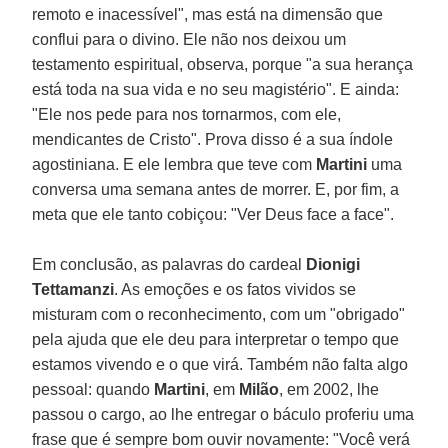
remoto e inacessível", mas está na dimensão que
conflui para o divino. Ele não nos deixou um
testamento espiritual, observa, porque "a sua herança
está toda na sua vida e no seu magistério". E ainda:
"Ele nos pede para nos tornarmos, com ele,
mendicantes de Cristo". Prova disso é a sua índole
agostiniana. E ele lembra que teve com
Martini
uma
conversa uma semana antes de morrer. E, por fim, a
meta que ele tanto cobiçou: "Ver Deus face a face".
Em conclusão, as palavras do cardeal
Dionigi
Tettamanzi
. As emoções e os fatos vividos se
misturam com o reconhecimento, com um "obrigado"
pela ajuda que ele deu para interpretar o tempo que
estamos vivendo e o que virá. Também não falta algo
pessoal: quando
Martini
, em
Milão
, em 2002, lhe
passou o cargo, ao lhe entregar o báculo proferiu uma
frase que é sempre bom ouvir novamente: "Você verá