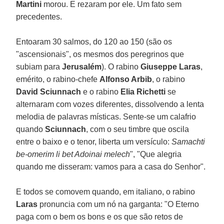
Martini
morou. E rezaram por ele. Um fato sem
precedentes.
Entoaram 30 salmos, do 120 ao 150 (são os
"ascensionais", os mesmos dos peregrinos que
subiam para
Jerusalém
). O rabino
Giuseppe Laras
,
emérito, o rabino-chefe
Alfonso Arbib
, o rabino
David Sciunnach
e o rabino
Elia Richetti
se
alternaram com vozes diferentes, dissolvendo a lenta
melodia de palavras místicas. Sente-se um calafrio
quando
Sciunnach
, com o seu timbre que oscila
entre o baixo e o tenor, liberta um versículo:
Samachti
be-omerim li bet Adoinai melech
", "Que alegria
quando me disseram: vamos para a casa do Senhor".
E todos se comovem quando, em italiano, o rabino
Laras
pronuncia com um nó na garganta: "O Eterno
paga com o bem os bons e os que são retos de