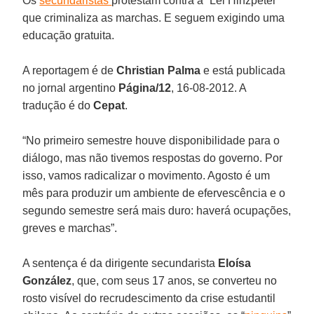
Os
secundaristas
protestam contra a “Lei Hinzpeter”
que criminaliza as marchas. E seguem exigindo uma
educação gratuita.
A reportagem é de
Christian Palma
e está publicada
no jornal argentino
Página/12
, 16-08-2012. A
tradução é do
Cepat
.
“No primeiro semestre houve disponibilidade para o
diálogo, mas não tivemos respostas do governo. Por
isso, vamos radicalizar o movimento. Agosto é um
mês para produzir um ambiente de efervescência e o
segundo semestre será mais duro: haverá ocupações,
greves e marchas”.
A sentença é da dirigente secundarista
Eloísa
González
, que, com seus 17 anos, se converteu no
rosto visível do recrudescimento da crise estudantil