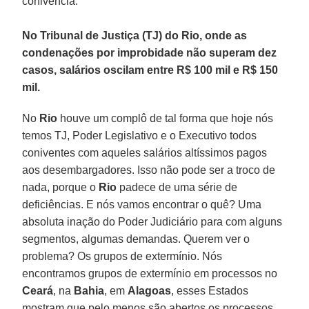
conivência.
No Tribunal de Justiça (TJ) do Rio, onde as
condenações por improbidade não superam dez
casos, salários oscilam entre R$ 100 mil e R$ 150
mil.
No
Rio
houve um complô de tal forma que hoje nós
temos TJ, Poder Legislativo e o Executivo todos
coniventes com aqueles salários altíssimos pagos
aos desembargadores. Isso não pode ser a troco de
nada, porque o
Rio
padece de uma série de
deficiências. E nós vamos encontrar o quê? Uma
absoluta inação do Poder Judiciário para com alguns
segmentos, algumas demandas. Querem ver o
problema? Os grupos de extermínio. Nós
encontramos grupos de extermínio em processos no
Ceará
, na
Bahia
, em
Alagoas
, esses Estados
mostram que pelo menos são abertos os processos.