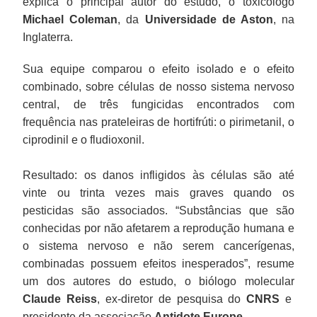
explica o principal autor do estudo, o toxicólogo
Michael Coleman
, da
Universidade de Aston
, na
Inglaterra.
Sua equipe comparou o efeito isolado e o efeito
combinado, sobre células de nosso sistema nervoso
central, de três fungicidas encontrados com
frequência nas prateleiras de hortifrúti: o pirimetanil, o
ciprodinil e o fludioxonil.
Resultado: os danos infligidos às células são até
vinte ou trinta vezes mais graves quando os
pesticidas são associados. “Substâncias que são
conhecidas por não afetarem a reprodução humana e
o sistema nervoso e não serem cancerígenas,
combinadas possuem efeitos inesperados”, resume
um dos autores do estudo, o biólogo molecular
Claude Reiss
, ex-diretor de pesquisa do
CNRS
e
presidente da associação
Antidote Europe
.