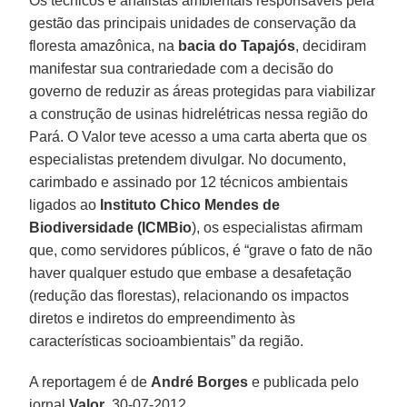
Os técnicos e analistas ambientais responsáveis pela
gestão das principais unidades de conservação da
floresta amazônica, na
bacia do Tapajós
, decidiram
manifestar sua contrariedade com a decisão do
governo de reduzir as áreas protegidas para viabilizar
a construção de usinas hidrelétricas nessa região do
Pará. O Valor teve acesso a uma carta aberta que os
especialistas pretendem divulgar. No documento,
carimbado e assinado por 12 técnicos ambientais
ligados ao
Instituto Chico Mendes de
Biodiversidade (ICMBio
), os especialistas afirmam
que, como servidores públicos, é “grave o fato de não
haver qualquer estudo que embase a desafetação
(redução das florestas), relacionando os impactos
diretos e indiretos do empreendimento às
características socioambientais” da região.
A reportagem é de
André Borges
e publicada pelo
jornal
Valor
, 30-07-2012.