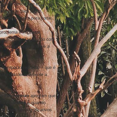
vácuo econômico que em áreas
de terras para pasto,
ções de madeira para corte.
problema é implantar
 nos trópicos. De acordo com
rações em longo prazo e a
e impacto reduzido – que é
uda consideravelmente a
s
e
Zimmerman
apontam que
lorestal aberta, quando
r impactos significativos
dio”.