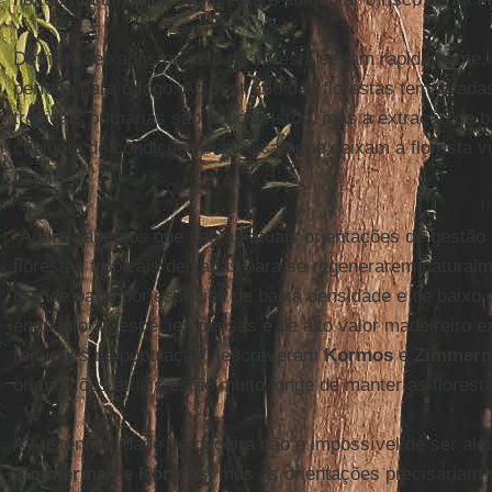
Detritos deixados no solo da floresta secam rapidamente
perfeita para o fogo. Ao contrário das florestas temperada
tropicais primárias são pouco vistos, mas a extração de 
conjunto de condições ecológicas que deixam a floresta vu
fogo.
“Agora sabemos que sob as atuais orientações de gestão f
florestas tropicais deixadas para se regenerarem natura
grande parte por espécies de baixa densidade e de baixo 
enquanto as espécies densas e de alto valor madeireiro 
reduções na população”, escreveram
Kormos
e
Zimmer
orientações atuais estão muito longe de manter as floresta
A sustentabilidade verdadeira não é impossível de ser al
Zimmerman
e
Kormos
, mas as orientações precisariam