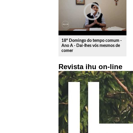
play_circle_outline
18º Domingo do tempo comum -
Ano A - Dai-lhes vós mesmos de
comer
Revista ihu on-line