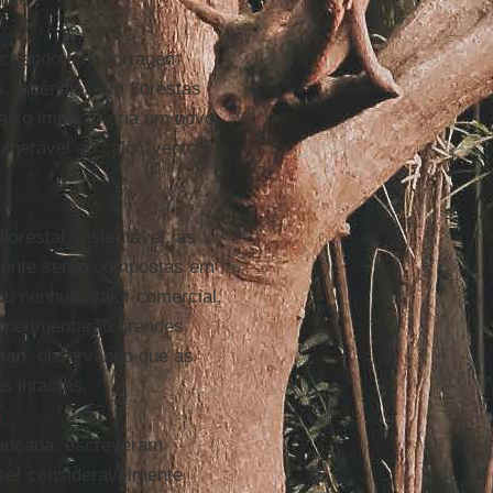
, criando uma forragem
s, incêndios em florestas
baixo impacto cria um novo
lnerável ao calor, vento e
lorestal sustentável, as
lmente serão compostas em
ou nenhum valor comercial,
experimentarão grandes
man
, observando que as
s intactas.
cançada, escreveram
 ser consideravelmente