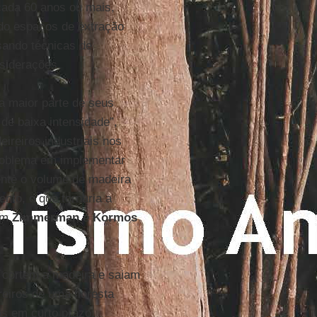
 cada 60 anos ou mais,
ndo espaços de extração
sando técnicas de
nsiderações.
a maior parte de seus
 de baixa intensidade”,
ireiros industriais nos
problema em implementar
mente o volume de madeira
ento, o que tornaria a
ram
Zimmerman
e
Kormos
 cortem a madeira e saiam
eiros de uma floresta
os em curto prazo.