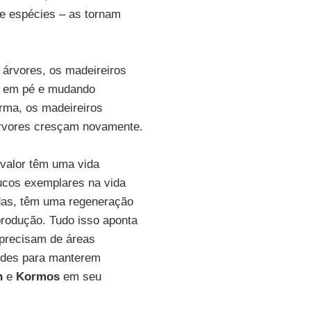
e espécies – as tornam
árvores, os madeireiros
o em pé e mudando
rma, os madeireiros
árvores cresçam novamente.
 valor têm uma vida
ucos exemplares na vida
udas, têm uma regeneração
rodução. Tudo isso aponta
 precisam de áreas
andes para manterem
n
e
Kormos
em seu