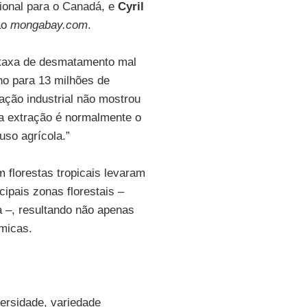
ional para o Canadá, e
Cyril
ao
mongabay.com
.
a taxa de desmatamento mal
no para 13 milhões de
ação industrial não mostrou
 a extração é normalmente o
uso agrícola.”
 florestas tropicais levaram
ipais zonas florestais –
a –, resultando não apenas
micas.
versidade, variedade