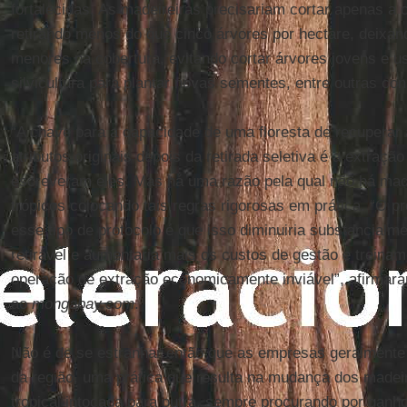
fortalecidas. As madeireiras precisariam cortar apenas a
retirando menos do que cinco árvores por hectare, deixa
menores na cobertura, evitando cortar árvores jovens e u
silvicultura para plantar novas sementes, entre outras co
“A chave para a capacidade de uma floresta de recuperar 
atributos originais depois da retirada seletiva é a extração
escreveram eles. Mas há uma razão pela qual não há made
trópicos colocando tais regras rigorosas em prática. “O 
esse tipo de protocolo é que isso diminuiria substancial
retirável e aumentaria mais os custos de gestão e treinam
operação de extração economicamente inviável”, afirma
ao
mongabay.com
.
Não é de se estranhar então que as empresas geralmente
da região, uma prática que resulta na mudança dos madeir
tropical intocada para outra, sempre procurando por ganh