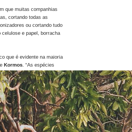
com que muitas companhias
as, cortando todas as
olonizadores ou cortando tudo
 celulose e papel, borracha
o que é evidente na maioria
e
Kormos
. “As espécies
o elas são exterminadas, as
as sejam completamente
tiradas posteriores trazem
dem ser achadas e o
mprometido.