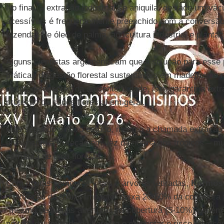
No final, a extração industrial se aniquila, deixado um 
acessíveis é frequentemente preenchido com a conversão 
fazendas de óleo de palma, agricultura industrial e planta
Alguns cientistas argumentaram que a solução para esse 
práticas de gestão florestal sustentáveis em madeireiras
esses defensores da sustentabilidade, isso garantiria ext
proteção da saúde florestal em geral.
Mas segundo o novo estudo, mesmo a chamada extração d
atualmente a exceção em vez da norma nos trópicos – m
estrutura de uma floresta.
Com muitas sementes vitais e árvores retiradas,
Kormo
a extração de “baixo impacto” deixa 20-50% da cobertura f
“mesmo pequenas aberturas na cobertura (5-10%) podem te
no teor da umidade da floresta e aumentar o risco de incên