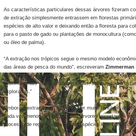
As características particulares dessas árvores fizeram 
de extração simplesmente entrassem em florestas primári
espécies de alto valor e deixando então a floresta para c
para o pasto de gado ou plantações de monocultura (como
ou óleo de palma).
“A extração nos trópicos segue o mesmo modelo econômic
das áreas de pesca do mundo”, escreveram
Zimmerman
mais valiosas são seletivamente retiradas antes, e quand
próximas mais valiosas são retiradas, até que as florest
exploradas.”
Embora a extração inicial possa ser muito rentável, as re
cada vez menos dinheiro: menos árvores importantes po
processo de regeneração de tais espécies é em geral co