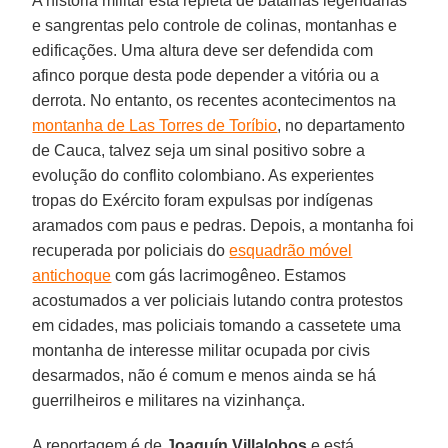
A história militar está repleta de batalhas legendárias
e sangrentas pelo controle de colinas, montanhas e
edificações. Uma altura deve ser defendida com
afinco porque desta pode depender a vitória ou a
derrota. No entanto, os recentes acontecimentos na
montanha de Las Torres de Toríbio
, no departamento
de Cauca, talvez seja um sinal positivo sobre a
evolução do conflito colombiano. As experientes
tropas do Exército foram expulsas por indígenas
aramados com paus e pedras. Depois, a montanha foi
recuperada por policiais do
esquadrão móvel
antichoque
com gás lacrimogêneo. Estamos
acostumados a ver policiais lutando contra protestos
em cidades, mas policiais tomando a cassetete uma
montanha de interesse militar ocupada por civis
desarmados, não é comum e menos ainda se há
guerrilheiros e militares na vizinhança.
A reportagem é de
Joaquín Villalobos
e está