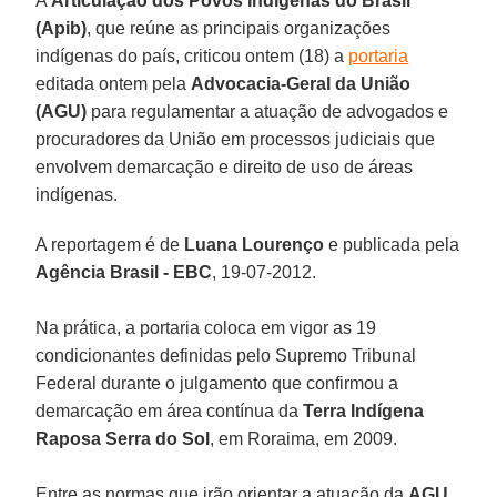
A
Articulação dos Povos Indígenas do Brasil
(Apib)
, que reúne as principais organizações
indígenas do país, criticou ontem (18) a
portaria
editada ontem pela
Advocacia-Geral da União
(AGU)
para regulamentar a atuação de advogados e
procuradores da União em processos judiciais que
envolvem demarcação e direito de uso de áreas
indígenas.
A reportagem é de
Luana Lourenço
e publicada pela
Agência Brasil - EBC
, 19-07-2012.
Na prática, a portaria coloca em vigor as 19
condicionantes definidas pelo Supremo Tribunal
Federal durante o julgamento que confirmou a
demarcação em área contínua da
Terra Indígena
Raposa Serra do Sol
, em Roraima, em 2009.
Entre as normas que irão orientar a atuação da
AGU