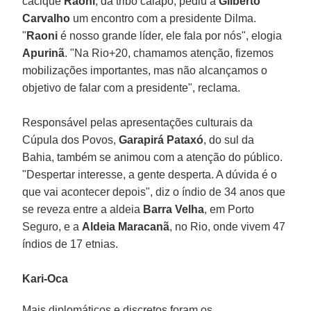
cacique
Raoni
, da tribo caiapó, pediu a
Gilberto
Carvalho
um encontro com a presidente Dilma.
"
Raoni
é nosso grande líder, ele fala por nós", elogia
Apurinã
. "Na Rio+20, chamamos atenção, fizemos
mobilizações importantes, mas não alcançamos o
objetivo de falar com a presidente", reclama.
Responsável pelas apresentações culturais da
Cúpula dos Povos,
Garapirá Pataxó
, do sul da
Bahia, também se animou com a atenção do público.
"Despertar interesse, a gente desperta. A dúvida é o
que vai acontecer depois", diz o índio de 34 anos que
se reveza entre a aldeia
Barra Velha
, em Porto
Seguro, e a
Aldeia Maracanã
, no Rio, onde vivem 47
índios de 17 etnias.
Kari-Oca
Mais diplomáticos e discretos foram os