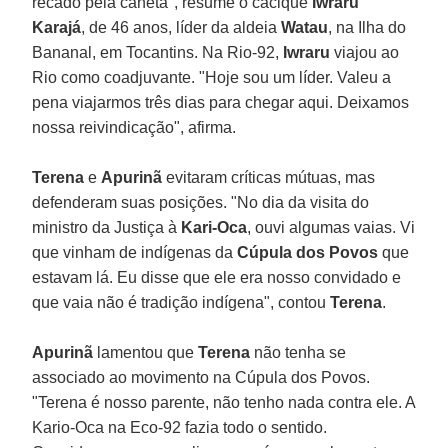
recado pela caneta", resume o cacique
Iwraru
Karajá
, de 46 anos, líder da aldeia
Watau
, na Ilha do
Bananal, em Tocantins. Na Rio-92,
Iwraru
viajou ao
Rio como coadjuvante. "Hoje sou um líder. Valeu a
pena viajarmos três dias para chegar aqui. Deixamos
nossa reivindicação", afirma.
Terena
e
Apurinã
evitaram críticas mútuas, mas
defenderam suas posições. "No dia da visita do
ministro da Justiça à
Kari-Oca
, ouvi algumas vaias. Vi
que vinham de indígenas da
Cúpula dos Povos
que
estavam lá. Eu disse que ele era nosso convidado e
que vaia não é tradição indígena", contou
Terena
.
Apurinã
lamentou que
Terena
não tenha se
associado ao movimento na Cúpula dos Povos.
"Terena é nosso parente, não tenho nada contra ele. A
Kario-Oca na Eco-92 fazia todo o sentido.