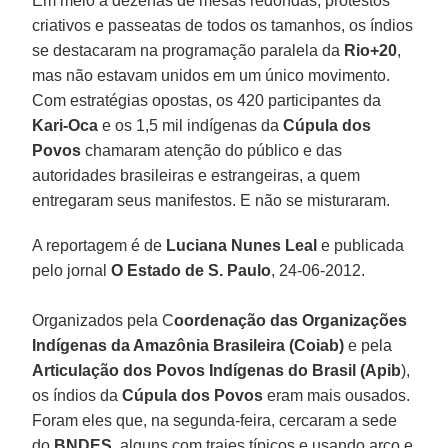
Em meio a dezenas de mesas redondas, protestos
criativos e passeatas de todos os tamanhos, os índios
se destacaram na programação paralela da
Rio+20
,
mas não estavam unidos em um único movimento.
Com estratégias opostas, os 420 participantes da
Kari-Oca
e os 1,5 mil indígenas da
Cúpula dos
Povos
chamaram atenção do público e das
autoridades brasileiras e estrangeiras, a quem
entregaram seus manifestos. E não se misturaram.
A reportagem é de
Luciana Nunes Leal
e publicada
pelo jornal
O Estado de S. Paulo
, 24-06-2012.
Organizados pela C
oordenação das Organizações
Indígenas da Amazônia Brasileira (Coiab)
e pela
Articulação dos Povos Indígenas do Brasil (Apib
),
os índios da
Cúpula dos Povos
eram mais ousados.
Foram eles que, na segunda-feira, cercaram a sede
do
BNDES
, alguns com trajes típicos e usando arco e