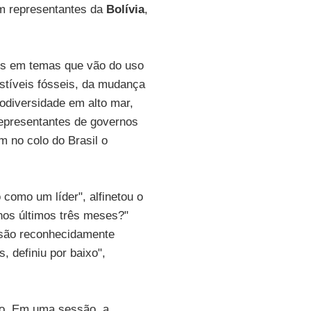
am representantes da
Bolívia
,
es em temas que vão do uso
stíveis fósseis, da mudança
odiversidade em alto mar,
 representantes de governos
m no colo do Brasil o
como um líder", alfinetou o
nos últimos três meses?"
s são reconhecidamente
, definiu por baixo",
to. Em uma sessão, a