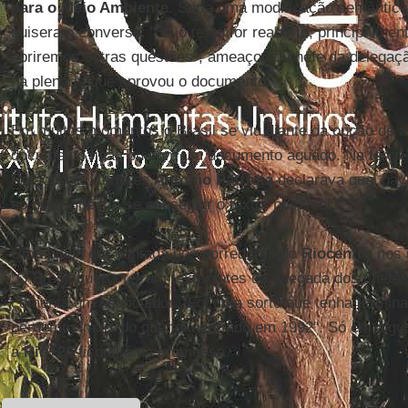
para o Meio Ambiente
. Seria uma modificação semântica
quiseram conversa: "Se o texto for reaberto, principalme
abriremos outras questões", ameaçou o chefe da delegaç
na plenária que aprovou o documento.
Em muitos momentos o Brasil se viu diante da opção de a
documento final, ou com um documento aguado. Na terça-f
Relações Exteriores
Antonio Patriota
declarava qual havi
ao dizer que iria se conseguir o texto "possível."
Uma piada era contada nos corredores do
Riocentro
nos 
"O Brasil queria ter um texto antes da chegada dos chefes
comenta um negociador. "Foi uma sorte que tenha termina
perdemos mais do que foi acertado em 1992". Só em algu
a
Rio+20
ficou só na promessa.