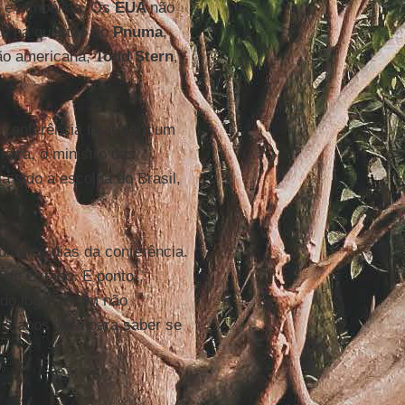
 e simbólica. Os
EUA
não
nte na questão do
Pnuma
,
ão americana,
Todd Stern
,
 conferência ficar sem um
eira, o ministro das
a sido a escolha do Brasil,
últimos dias da conferência.
 de Estado. E ponto",
do logo, assim não
ns anos dará para saber se