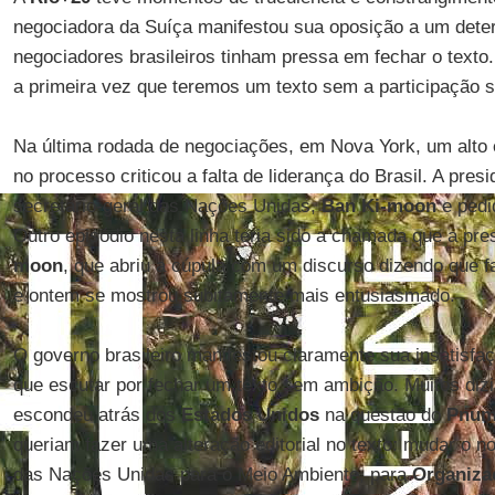
negociadora da Suíça manifestou sua oposição a um dete
negociadores brasileiros tinham pressa em fechar o texto
a primeira vez que teremos um texto sem a participação su
Na última rodada de negociações, em Nova York, um alto
no processo criticou a falta de liderança do Brasil. A pres
secretário-geral das Nações Unidas,
Ban Ki-moon
e pedi
Outro episódio nesta linha teria sido a chamada que a pre
moon
, que abriu a cúpula com um discurso dizendo que fa
e ontem se mostrou subitamente mais entusiasmado.
O governo brasileiro manifestou claramente sua insatisfa
que escutar por fechar um texto sem ambição. Muitos dizi
escondeu atrás dos
Estados Unidos
na questão do
Pnum
queriam fazer uma alteração editorial no texto: mudar o 
das Nações Unidas para o Meio Ambiente, para
Organiza