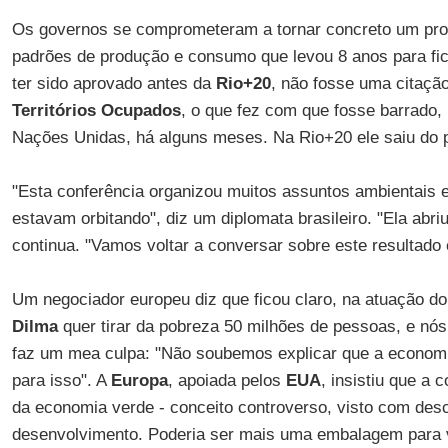
Os governos se comprometeram a tornar concreto um pr
padrões de produção e consumo que levou 8 anos para fic
ter sido aprovado antes da
Rio+20
, não fosse uma citação
Territórios Ocupados
, o que fez com que fosse barrado,
Nações Unidas, há alguns meses. Na Rio+20 ele saiu do 
"Esta conferência organizou muitos assuntos ambientais 
estavam orbitando", diz um diplomata brasileiro. "Ela abri
continua. "Vamos voltar a conversar sobre este resultado 
Um negociador europeu diz que ficou claro, na atuação do 
Dilma
quer tirar da pobreza 50 milhões de pessoas, e nó
faz um mea culpa: "Não soubemos explicar que a econom
para isso". A
Europa
, apoiada pelos
EUA
, insistiu que a 
da economia verde - conceito controverso, visto com de
desenvolvimento. Poderia ser mais uma embalagem para v