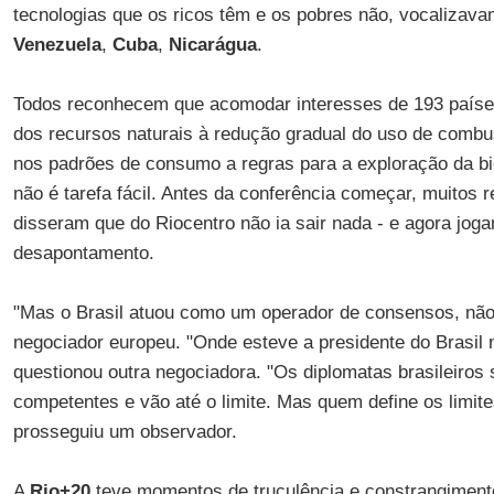
tecnologias que os ricos têm e os pobres não, vocalizav
Venezuela
,
Cuba
,
Nicarágua
.
Todos reconhecem que acomodar interesses de 193 país
dos recursos naturais à redução gradual do uso de combu
nos padrões de consumo a regras para a exploração da bi
não é tarefa fácil. Antes da conferência começar, muitos
disseram que do Riocentro não ia sair nada - e agora joga
desapontamento.
"Mas o Brasil atuou como um operador de consensos, não 
negociador europeu. "Onde esteve a presidente do Brasil 
questionou outra negociadora. "Os diplomatas brasileiro
competentes e vão até o limite. Mas quem define os limites
prosseguiu um observador.
A
Rio+20
teve momentos de truculência e constrangimen