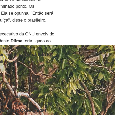
rminado ponto. Os
. Ela se opunha. "Então será
íça", disse o brasileiro.
 executivo da ONU envolvido
idente
Dilma
teria ligado ao
do a demissão do sujeito.
sidente teria dado a
Ban Ki-
ltou ambição ao texto final,
ção com as críticas que teve
am que o Brasil se
a
. Os países africanos
nome do
Pnuma
, o Programa
ção das Nações Unidas