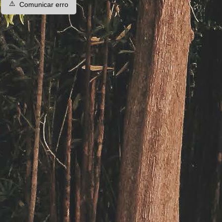
⚠️
Comunicar erro