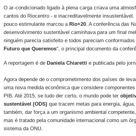
O ar-condicionado ligado à plena carga criava uma atmosf
cantos do Riocentro - e inacreditavelmente insustentável.
pouco estimulante marcou a
Rio+20
. A conferência das 
desenvolvimento sustentável caminhava para um final me
ninguém parecia satisfeito e todos pareciam conformados 
Futuro que Queremos
", o principal documento da conferê
A reportagem é de
Daniela Chiaretti
e publicada pelo jor
Agora depende de o comprometimento dos países de levar
uma nova medida econômica que considere componentes a
PIB. Até 2015, se tudo der certo, o mundo pode ter
objeti
sustentável (ODS)
que tracem metas para energia, água,
também, dar força a um organismo ambiental competente
mas é tratado pela comunidade internacional como um ór
sistema da ONU.