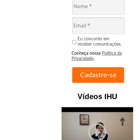
Eu concordo em
receber comunicações.
Conheça nossa
Política de
Privacidade
.
Vídeos IHU
play_circle_outline