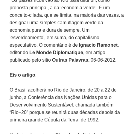
"Os países ricos vão ao Rio para difundir, como
proposta principal, a da 'economia verde'. É um
conceito-cilada, que se limita, na maioria das vezes, a
designar uma simples camuflagem verde da
economia pura e dura de sempre. Um
'esverdeamento', em suma, do capitalismo
especulativo. O comentário é de
Ignacio Ramonet,
editor do
Le Monde Diplomatique
, em artigo
publicado pelo sítio
Outras Palavras,
06-06-2012.
Eis o artigo
.
O Brasil acolherá no Rio de Janeiro, de 20 a 22 de
junho, a Conferência das Nações Unidas para o
Desenvolvimento Sustentável, chamada também
“Rio+20” porque se reunirá duas décadas depois da
primeira grande Cúpula da Terra, de 1992.