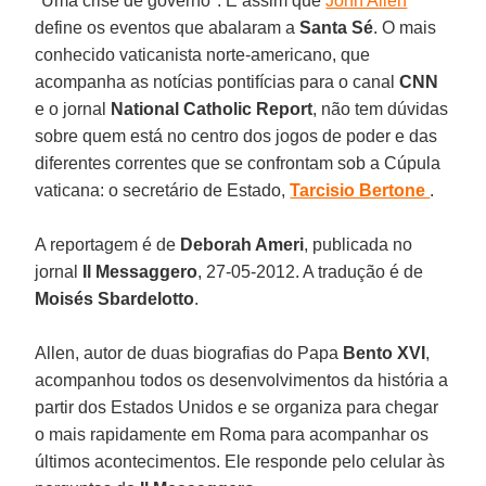
"Uma crise de governo". É assim que
John Allen
define os eventos que abalaram a
Santa Sé
. O mais
conhecido vaticanista norte-americano, que
acompanha as notícias pontifícias para o canal
CNN
e o jornal
National Catholic Report
, não tem dúvidas
sobre quem está no centro dos jogos de poder e das
diferentes correntes que se confrontam sob a Cúpula
vaticana: o secretário de Estado,
Tarcisio Bertone
.
A reportagem é de
Deborah Ameri
, publicada no
jornal
Il Messaggero
, 27-05-2012. A tradução é de
Moisés Sbardelotto
.
Allen, autor de duas biografias do Papa
Bento XVI
,
acompanhou todos os desenvolvimentos da história a
partir dos Estados Unidos e se organiza para chegar
o mais rapidamente em Roma para acompanhar os
últimos acontecimentos. Ele responde pelo celular às