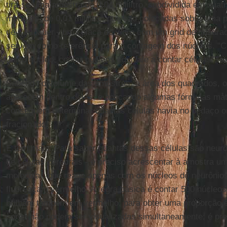
tira-se uma amostra de 0,04 mililitro, subdividida em qua
menores, de 0,01 mililitro, que são colocadas sobre uma
de Neubauer - uma placa de vidro com um grid de quadrad
servem como referência para a contagem dos núcleos. "
único núcleo, contar núcleos equivale a contar células", e
Sabendo o volume das amostras, a área dos quadrados, 
aparecem dentro deles, e aplicando algumas fórmulas mat
conseguem determinar quantas células havia no pedaço ori
fracionado.
E tem mais. Para saber quantas dessas células são neurôn
de células cerebrais - é preciso acrescentar à amostra 
molecular, que reage apenas com os núcleos de neurônio
fluoresçam vermelho. A regra básica é contar 500 núcleos
brilham também em vermelho, para obter uma proporção es
cores não podem ser visualizadas simultaneamente; é pr