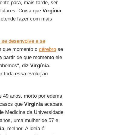
te para, mais tarde, ser
lulares. Coisa que
Virgínia
pretende fazer com mais
o se desenvolve e se
Em que momento o
cérebro
se
 partir de que momento ele
sabemos", diz
Virgínia
.
r toda essa evolução
e 49 anos, morto por edema
 casos que
Virgínia
acabara
e Medicina da Universidade
anos, uma mulher de 57 e
ia
, melhor. A ideia é