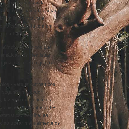
tro subamostras ainda
 plataforma chamada câmara
os milimétricos, que
Como cada célula tem um
xplica
Lent
.
o número de núcleos que
emáticas, os cientistas
ginal de cérebro que foi
ios - versus outros tipos
um segundo marcador
s, fazendo com que eles
 azuis e ver quantos deles
tatística. Detalhe: as
eciso trocar manualmente os