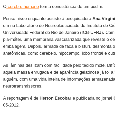
O
cérebro humano
tem a consistência de um pudim.
Penso nisso enquanto assisto à pesquisadora
Ana Virgíni
um no Laboratório de Neuroplasticidade do Instituto de C
Universidade Federal do Rio de Janeiro (ICB-UFRJ). Com 
pia-máter, uma membrana vascularizada que reveste o c
embalagem. Depois, armada de faca e bisturi, desmonta o
anatômicas, como cerebelo, hipocampo, lobo frontal e outr
As lâminas deslizam com facilidade pelo tecido mole. Difíc
aquela massa enrugada e de aparência gelatinosa já foi a
alguém, com uma vida inteira de informações armazenada
neurotransmissores.
A reportagem é de
Herton Escobar
e publicada no jornal
05-2012.