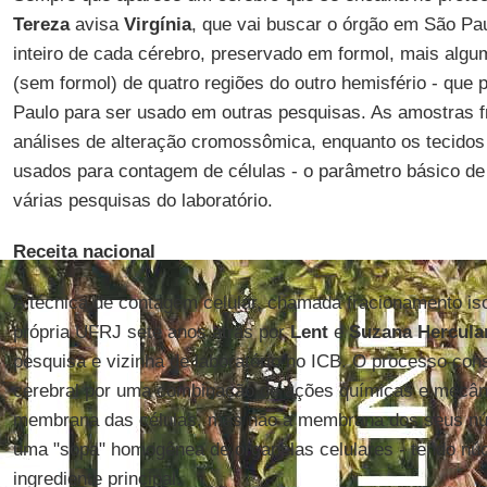
Tereza
avisa
Virgínia
, que vai buscar o órgão em São Pau
inteiro de cada cérebro, preservado em formol, mais alg
(sem formol) de quatro regiões do outro hemisfério - qu
Paulo para ser usado em outras pesquisas. As amostras f
análises de alteração cromossômica, enquanto os tecidos
usados para contagem de células - o parâmetro básico 
várias pesquisas do laboratório.
Receita nacional
A técnica de contagem celular, chamada fracionamento isot
própria UFRJ sete anos atrás por
Lent
e
Suzana Hercula
pesquisa e vizinha de laboratório no ICB. O processo cons
cerebral por uma combinação de ações químicas e mecâ
membrana das células, mas não a membrana dos seus núcl
uma "sopa" homogênea de organelas celulares - tendo nú
ingrediente principal.