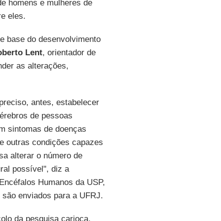
 de homens e mulheres de
re eles.
de base do desenvolvimento
berto Lent
, orientador de
nder as alterações,
preciso, antes, estabelecer
cérebros de pessoas
sem sintomas de doenças
e outras condições capazes
sa alterar o número de
al possível", diz a
 Encéfalos Humanos da USP,
 são enviados para a UFRJ.
olo da pesquisa carioca,