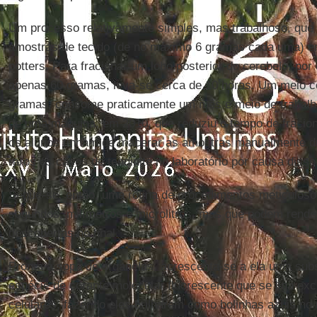
Um processo relativamente simples, mas trabalhoso, qu
amostras de tecido (de no máximo 6 gramas cada uma) e
potters. Para fracionar um lobo posterior do cerebelo, po
apenas 60 gramas, leva-se cerca de 10 horas. Um meio cé
gramas, consome praticamente um mês e meio de trabalho
de uma máquina, em 2010, que reduziu o tempo de fracio
os alunos tinham de macerar as amostras manualmente du
raros os casos de tendinite no laboratório por causa disso
Segue-se, então, uma rotina de procedimentos meticulos
segundos, milímetros e microlitros, mas que podem rende
descobertas no final.
Pronta a sopa de organelas, acrescenta-se a ela uma su
espécie de corante molecular fluorescente que se liga ex
celulares, fazendo eles brilharem como bolinhas azuis no