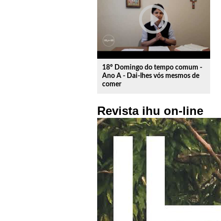
play_circle_outline
18º Domingo do tempo comum -
Ano A - Dai-lhes vós mesmos de
comer
Revista ihu on-line