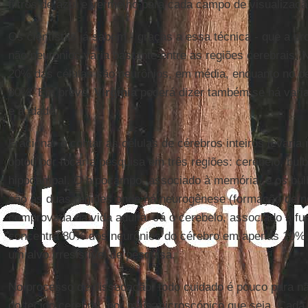
filtros de azul e vermelho para cada campo de visualizaç
Os cientistas já sabem - graças a essa técnica - que a pr
não neurônios varia bastante entre as regiões cerebrais. 
20% das células são neurônios, em média, enquanto no ce
80%. Em breve,
Virgínia
poderá dizer também se há vari
e à idade.
Fracionar e contar as células de cérebros inteiros levaria
optou por focar a pesquisa em três regiões: cerebelo, bulb
hipocampal. O hipocampo, associado à memória, e os bulb
são as duas regiões onde há neurogênese (formação de n
comprovada na vida adulta. Já o cerebelo, associado a fu
concentra 80% dos neurônios do cérebro em apenas 10% d
um alvo irresistível de pesquisa.
No processo de dissecação, todo cuidado é pouco para n
do tecido cerebral, por mais microscópico que seja. Cad