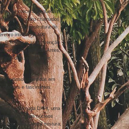
e envolve macerar pequenas
m pilões de vidro chamados
r exemplo, uma estrutura de
rebro inteiro, de 600
. E isso graças à invenção
namento pela metade. Antes,
rante dias, e não eram
.
os e tediosos, medidos em
r grandes e fascinantes
bstância chamada DAPI, uma
clusivamente aos núcleos
 microscópio. Dessa mistura,