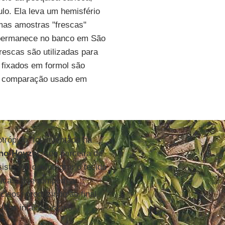
lo. Ela leva um hemisfério
umas amostras "frescas"
e permanece no banco em São
rescas são utilizadas para
 fixados em formol são
de comparação usado em
rópico, foi inventada na
no-Houzel
, sua parceira de
iste em desintegrar o tecido
nicas, que rompem a
eos, produzindo ao final
cleos intactos como