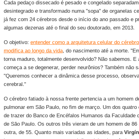
Cada pedaço dissecado é pesado e congelado separadamen
desintegrado e transformado numa "sopa" de organelas ce
já fez com 24 cérebros desde o início do ano passado e 
algumas dezenas até o final do seu doutorado, em 2013.
O objetivo:
entender como a arquitetura celular do cérebr
modifica ao longo da vida
, do nascimento até a morte. "
torna maduro, totalmente desenvolvido? Não sabemos. E a
começa a se degenerar, perder neurônios? Também não 
"Queremos conhecer a dinâmica desse processo, observa
cerebral."
O cérebro fatiado à nossa frente pertencia a um homem d
pulmonar em São Paulo, no fim de março. Um dos quatro
de trazer do Banco de Encéfalos Humanos da Faculdade d
de São Paulo. Os outros três vieram de um homem de 86 
outra, de 55. Quanto mais variadas as idades, para
Virgín