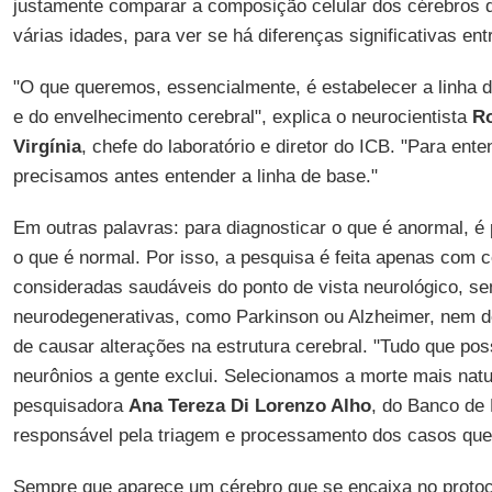
justamente comparar a composição celular dos cérebros
várias idades, para ver se há diferenças significativas ent
"O que queremos, essencialmente, é estabelecer a linha 
e do envelhecimento cerebral", explica o neurocientista
Ro
Virgínia
, chefe do laboratório e diretor do ICB. "Para ente
precisamos antes entender a linha de base."
Em outras palavras: para diagnosticar o que é anormal, é 
o que é normal. Por isso, a pesquisa é feita apenas com 
consideradas saudáveis do ponto de vista neurológico, 
neurodegenerativas, como Parkinson ou Alzheimer, nem d
de causar alterações na estrutura cerebral. "Tudo que pos
neurônios a gente exclui. Selecionamos a morte mais natur
pesquisadora
Ana Tereza Di Lorenzo Alho
, do Banco de
responsável pela triagem e processamento dos casos que
Sempre que aparece um cérebro que se encaixa no protoc