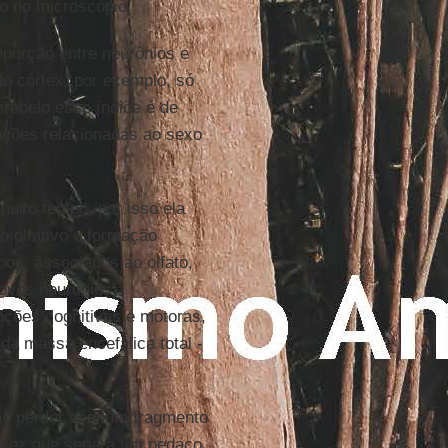
ão no microscópio.
oporção entre neurônios e
No córtex, por exemplo, só
rebelo esse índice é de
ações relacionadas ao sexo
 muito tempo, por isso ela
o olfativo e formação
os, associados ao olfato,
ovos neurônios)
nções cognitivas e motoras,
a massa encefálica total -
ão perder nenhum fragmento
a vez que separa um pedaço