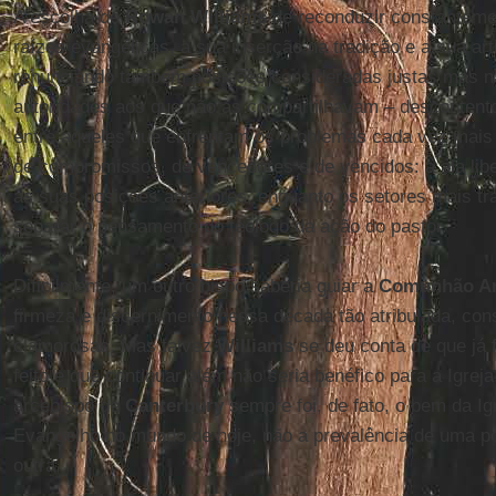
A escolha de
Rowan Williams
de reconduzir constanteme
raízes evangélicas, a sua inserção na tradição e a sua ar
renunciando também posições consideradas justas mas nã
autoridades aos que não as compartilhavam – descontent
entre aqueles que enfrentam os problemas cada vez mais
de compromissos, de vencedores e de vencidos: a ala libera
as suas posições anteriores, enquanto os setores mais t
separar o pensamento do teólogo da ação do pastor.
Dificilmente, um outro bispo saberia guiar a
Comunhão A
firmeza e discernimento nessa década tão atribulada, cons
clamorosas. Mas talvez
Williams
se deu conta de que já f
feito e que continuar além não seria benéfico para a Igrej
arcebispo de
Canterbury
sempre foi, de fato, o bem da Ig
Evangelho no mundo de hoje, não a prevalência de uma p
outra.