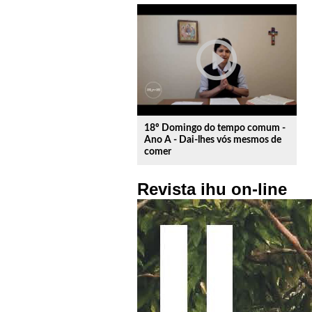
play_circle_outline
18º Domingo do tempo comum -
Ano A - Dai-lhes vós mesmos de
comer
Revista ihu on-line