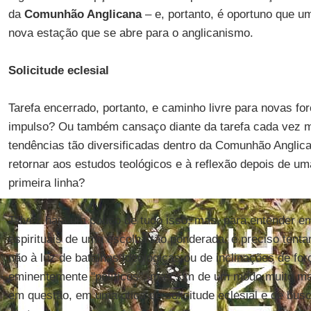
da
Comunhão Anglicana
– e, portanto, é oportuno que u
nova estação que se abre para o anglicanismo.
Solicitude eclesial
Tarefa encerrado, portanto, e caminho livre para novas f
impulso? Ou também cansaço diante da tarefa cada vez m
tendências tão diversificadas dentro da Comunhão Anglic
retornar aos estudos teológicos e à reflexão depois de 
primeira linha?
Talvez haja um pouco de tudo isso, mas, para entender e
espirituais de uma escolha tão ponderada, é preciso tentar
não à luz de batalhas ideológicas ou de inclinações de fo
eminentemente "políticos", mas sim de um modo muito ma
em questão, em uma ótica de solicitude eclesial e de bu