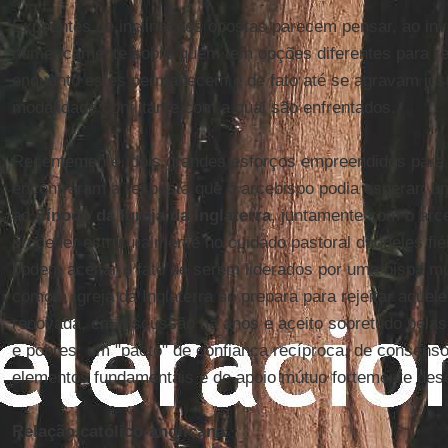
Expoentes de inclinações opostas parecem pensar, ao inv
numericamente sobre quem tem opções diferentes para re
enquanto estes permanecem e de fato até se agravam jus
modalidade conflitante com a qual são enfrentados.
Recentemente, dois grandes esforços empreendidos para
encontraram a resposta que o arcebispo podia esperar: 
ao
Sínodo da Igreja da Inglaterra
, juntamente com o arc
proceder estruturalmente no cuidado pastoral daqueles fi
podem aceitar o fato de serem liderados por uma bispa mul
como a Igreja da Inglaterra se prepara para rejeitar aque
renovada, em discussão há anos e aceito sobretudo pelas
e pobres: um "pacto" de confiança recíproca, de consenso
elementos fundamentais e de apoio mútuo fortemente des
Relação católico-anglicana