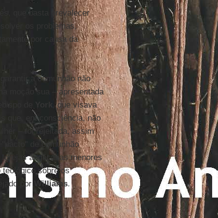
és, que basta prevalecer
solver os problemas,
tamente por causa da
 garantir a comunhão não
uma moção sua – apresentada
ebispo de
York
, que visava
éis que, em consciência, não
her – foi rejeitada, assim
le "pacto" de comunhão
 Igrejas anglicanas menores
 teológico sobre os
ejado por
Williams
.