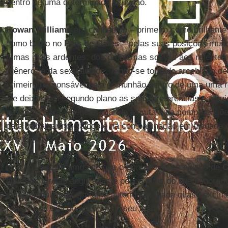
dentro de uma determinada situação.
Rowan Williams
era conhecido – primeiro como brilhante 
como bispo no
País de Gales
– pelas suas posições muit
temas mais ardentes: dos problemas sociais aos refentes
"gênero" e da sexualidade. Tendo-se tornado arcebispo d
primeiro responsável pela comunhão dentro de uma uma re
ele deixou em segundo plano as suas preferências teológi
pastorais para se encarregar da escuta e da compreensõe
para trabalhar no diálogo e na compaginação em unidade
Anglicana.
Não nos esqueçamos de que o primado do arcebispo de
C
diversas Igrejas anglicanas é pouco mais do que honorár
jurisdicional, mas sim uma autoridade ligada quase exclu
pessoa, da sua pregação e do seu agir.