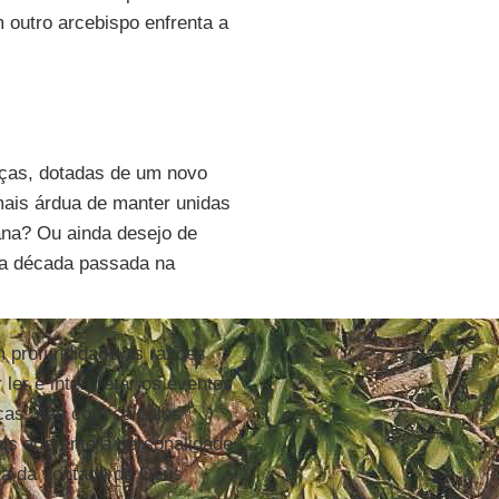
m outro arcebispo enfrenta a
orças, dotadas de um novo
ais árdua de manter unidas
ana? Ou ainda desejo de
uma década passada na
m profundidade as razões
 ler e interpretar os eventos
rças, não com cálculos
is aderente à personalidade
sca da vontade de Deus