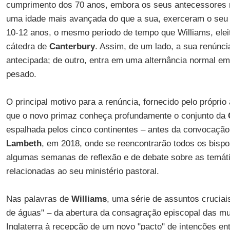
cumprimento dos 70 anos, embora os seus antecessores m
uma idade mais avançada do que a sua, exerceram o seu 
10-12 anos, o mesmo período de tempo que Williams, elei
cátedra de
Canterbury
. Assim, de um lado, a sua renúnc
antecipada; de outro, entra em uma alternância normal e
pesado.
O principal motivo para a renúncia, fornecido pelo próprio 
que o novo primaz conheça profundamente o conjunto da
espalhada pelos cinco continentes – antes da convocaçã
Lambeth
, em 2018, onde se reencontrarão todos os bisp
algumas semanas de reflexão e de debate sobre as temát
relacionadas ao seu ministério pastoral.
Nas palavras de
Williams
, uma série de assuntos cruciai
de águas" – da abertura da consagração episcopal das mu
Inglaterra à recepção de um novo "pacto" de intenções ent