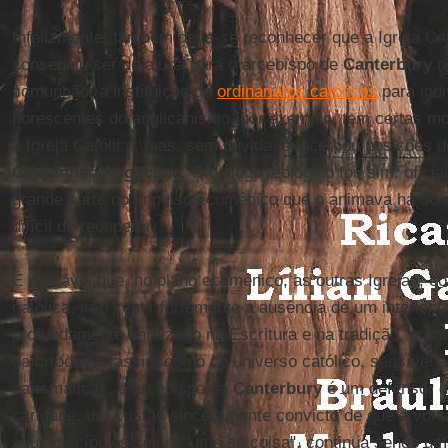
Infelizmente, também deve-se reconhecer que a Igreja C
conseguiu ser de ajuda para o arcebispo de
Canterbury
n
comunhão: a instituição de
ordinariatos católicos
para ind
florescentes do anglicanismo, por exemplo, tem certas mo
à Igreja Católica, mas, sem dúvida, exacerbou posições d
Comunhão Anglicana
. O diálogo teológico foi, sim, ofic
grande parte do impulso ecumênico que o animava há 30 
difícil de recuperar.
É provável que, no plano ecumênico, as outras Igrejas, 
católica, irão sentir fortemente a ausência de um interlo
profundamente enraizado na Escritura e na tradição, gra
da ortodoxia, assim como do universo católico, sensível à
carismáticas, o arcebispo de
Canterbury
é um defensor d
caridade, um cristão sinceramente convicto de que a vont
seus discípulos sejam "uma só coisa", continua sendo uma