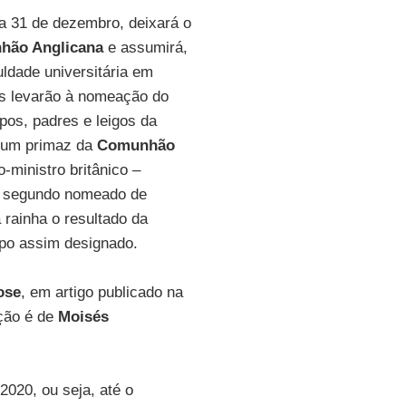
a 31 de dezembro, deixará o
hão Anglicana
e assumirá,
uldade universitária em
tos levarão à nomeação do
os, padres e leigos da
 um primaz da
Comunhão
-ministro britânico –
um segundo nomeado de
 rainha o resultado da
po assim designado.
ose
, em artigo publicado na
ução é de
Moisés
2020, ou seja, até o