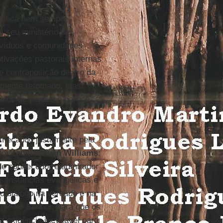
atólica nem sempre
o seu ministério de
ivíduos e comunidades
tivações pastorais internas
e contraposição dentro da
ialmente retomado, mas
anos se perdeu e parece
começando justamente pela
cutor como
Rowan Williams
:
nde conhecedor e admirador
s instâncias evangélicas e
o diálogo na verdade e na
ade do Senhor, para que os
 exigência inevitável para