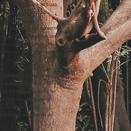
nte o debate para as suas
ticulação com a razão –
o tributáveis de
ou a muitos, especialmente
 em termos de inclinações,
l o criticava por ter traído
radicionais não conseguiam
nglicana
com tamanha
eguindo evitar fissuras
izera tudo o que podia ter
a. A bússola que guiou o
reja e o destino do
osição em detrimento de