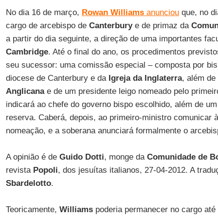
No dia 16 de março,
Rowan Williams
anunciou
que, no di
cargo de arcebispo de
Canterbury
e de primaz da
Comun
a partir do dia seguinte, a direção de uma importantes fac
Cambridge
. Até o final do ano, os procedimentos previs
seu sucessor: uma comissão especial – composta por bisp
diocese de Canterbury e da
Igreja da Inglaterra
, além de
Anglicana
e de um presidente leigo nomeado pelo primeiro
indicará ao chefe do governo bispo escolhido, além de 
reserva. Caberá, depois, ao primeiro-ministro comunicar à
nomeação, e a soberana anunciará formalmente o arcebis
A opinião é de
Guido Dotti
, monge da
Comunidade de B
revista
Popoli
, dos jesuítas italianos, 27-04-2012. A trad
Sbardelotto
.
Teoricamente,
Williams
poderia permanecer no cargo até 