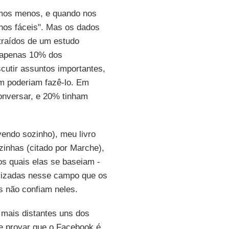
mos menos, e quando nos
nos fáceis". Mas os dados
traídos de um estudo
, apenas 10% dos
utir assuntos importantes,
 poderiam fazê-lo. Em
nversar, e 20% tinham
endo sozinho), meu livro
inhas (citado por Marche),
os quais elas se baseiam -
alizadas nesse campo que os
s não confiam neles.
 mais distantes uns dos
de provar que o Facebook é