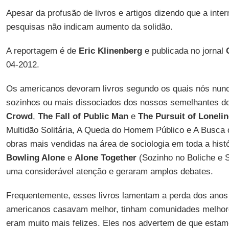
Apesar da profusão de livros e artigos dizendo que a inter
pesquisas não indicam aumento da solidão.
A reportagem é de
Eric Klinenberg
e publicada no jornal
04-2012.
Os americanos devoram livros segundo os quais nós nun
sozinhos ou mais dissociados dos nossos semelhantes d
Crowd
,
The Fall of Public Man
e
The Pursuit of Loneli
Multidão Solitária, A Queda do Homem Público e A Busca 
obras mais vendidas na área de sociologia em toda a histó
Bowling Alone
e
Alone Together
(Sozinho no Boliche e 
uma considerável atenção e geraram amplos debates.
Frequentemente, esses livros lamentam a perda dos ano
americanos casavam melhor, tinham comunidades melhore
eram muito mais felizes. Eles nos advertem de que esta