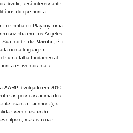
s dividir, será interessante
itários do que nunca.
x-coelhinha do Playboy, uma
rreu sozinha em Los Angeles
. Sua morte, diz
Marche
, é o
ntada numa linguagem
o de uma falha fundamental
 "nunca estivemos mais
da
AARP
divulgado em 2010
entre as pessoas acima dos
mente usam o Facebook), e
solidão vem crescendo
Desculpem, mas isto não