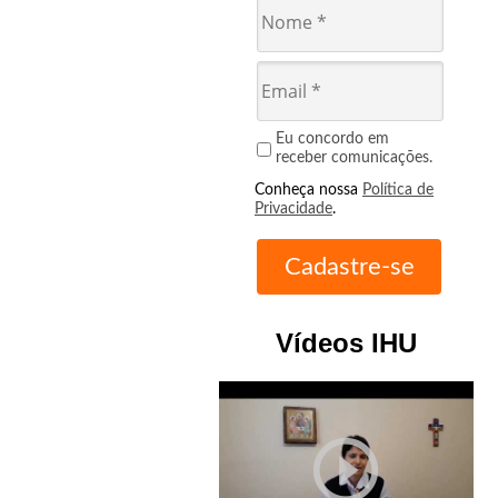
Eu concordo em
receber comunicações.
Conheça nossa
Política de
Privacidade
.
Vídeos IHU
play_circle_outline