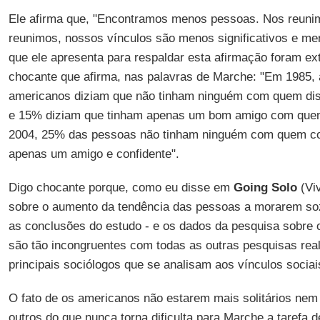
Ele afirma que, "Encontramos menos pessoas. Nos reuni
reunimos, nossos vínculos são menos significativos e me
que ele apresenta para respaldar esta afirmação foram ex
chocante que afirma, nas palavras de Marche: "Em 1985
americanos diziam que não tinham ninguém com quem disc
e 15% diziam que tinham apenas um bom amigo com quem
2004, 25% das pessoas não tinham ninguém com quem co
apenas um amigo e confidente".
Digo chocante porque, como eu disse em
Going Solo
(Viv
sobre o aumento da tendência das pessoas a morarem soz
as conclusões do estudo - e os dados da pesquisa sobre 
são tão incongruentes com todas as outras pesquisas re
principais sociólogos que se analisam aos vínculos sociai
O fato de os americanos não estarem mais solitários nem
outros do que nunca torna dificulta para Marche a tarefa 