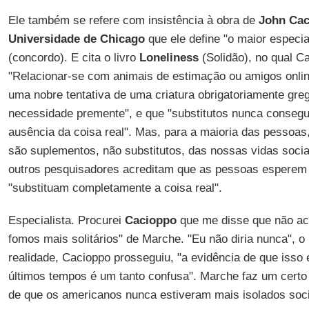
Ele também se refere com insistência à obra de
John Ca
Universidade de Chicago
que ele define "o maior especia
(concordo). E cita o livro
Loneliness
(Solidão), no qual C
"Relacionar-se com animais de estimação ou amigos onl
uma nobre tentativa de uma criatura obrigatoriamente gre
necessidade premente", e que "substitutos nunca conseg
ausência da coisa real". Mas, para a maioria das pessoa
são suplementos, não substitutos, das nossas vidas soc
outros pesquisadores acreditam que as pessoas esperem 
"substituam completamente a coisa real".
Especialista. Procurei
Cacioppo
que me disse que não acr
fomos mais solitários" de Marche. "Eu não diria nunca", 
realidade, Cacioppo prosseguiu, "a evidência de que isso
últimos tempos é um tanto confusa". Marche faz um certo
de que os americanos nunca estiveram mais isolados soc