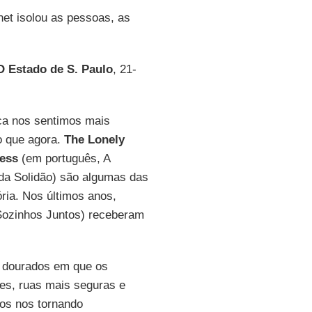
net isolou as pessoas, as
O Estado de S. Paulo
, 21-
ca nos sentimos mais
o que agora.
The Lonely
ness
(em português, A
da Solidão) são algumas das
ria. Nos últimos anos,
Sozinhos Juntos) receberam
s dourados em que os
s, ruas mais seguras e
mos nos tornando