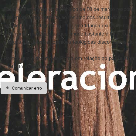
Estas observações do arcebispo de 20 de março respond
comentário com respeito ao resumo dos resultados da visit
irlandesa, que afirmam que hoje na Irlanda existe “uma ce
dominante, mas, de qualquer modo bastante difundida, ent
e leigos, de defender opiniões teológicas discordantes do 
Parece que o desafio de Roma em relação ao
padre Flan
contexto mais amplo.
⚠️
Comunicar erro