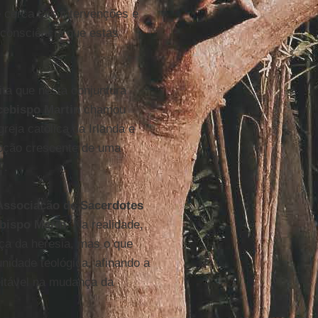
 cerca tais intervenções e
 consciência que estas
ta que nesta conjuntura
cebispo Martin
chamou
reja católica da Irlanda e
epção crescente de uma
”.
Associação de Sacerdotes
bispo Marin
. Na realidade,
aça da heresia, mas o que
idade teológica, afinando a
eitável na mudança da