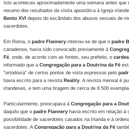
Isto aconteceu aproximadamente uma semana antes que o
resumo dos resultados da visita apostólica à Igreja irlan
Bento XVI
depois do escândalo dos abusos sexuais de me
sacerdotes.
Em Roma, o
padre Flannery
inteirou-se de que o
padre B
canadense, havia sido convocado previamente à
Congreg
Fé
, onde, de acordo com as fontes, seu prefeito, o
cardea
informado que a
Congregação para a Doutrina da Fé
est
“ortodoxia” de certos pontos de vista expressos pelo
padr
havia escrito para a revista
Reality
. A revista mensal é pu
irlandeses, e tem uma tiragem de cerca de 6.500 exempla
Particularmente, preocupava à
Congregação para a Dout
daquilo que o
padre Flannery
havia escrito em relação à 
possibilidade de sacerdotes casados na Irlanda e à orde
sacerdotes. A
Congregação para a Doutrina da Fé
també