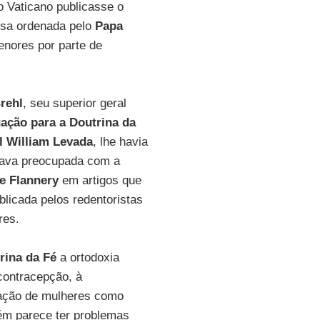
 Vaticano publicasse o
desa ordenada pelo
Papa
nores por parte de
rehl
, seu superior geral
ação para a Doutrina da
l
William Levada
, lhe havia
ava preocupada com a
e Flannery
em artigos que
blicada pelos redentoristas
res.
rina da Fé
a ortodoxia
contracepção, à
nação de mulheres como
m parece ter problemas