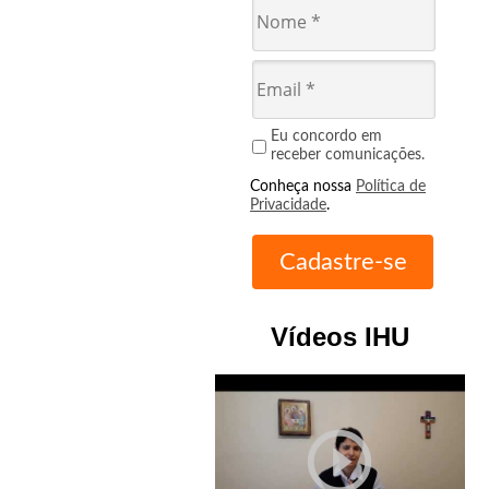
Eu concordo em
receber comunicações.
Conheça nossa
Política de
Privacidade
.
Vídeos IHU
play_circle_outline