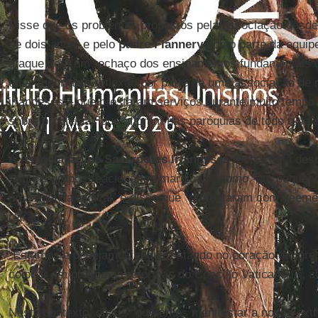
Disse que os problemas propostos pela associação desd
de dois anos, e pelo
padre
Flannery
como parte da equipe
ataque nem um rechaço dos ensinamentos fundamentais da 
uma importante reflexão por parte de uma associação de 
irlandeses – que prestaram serviços durante muito tempo à
sobre problemas que afloram nas paróquias de todo o país
A
Associação de Sacerdotes Irlandeses
rechaçou a desc
“alguns grupos reacionários marginais” como “um pequen
uma agenda radical” e disse que “protestaram com veemên
retrato”.
“Estamos e desejamos seguir estando no coração da Igr
colocar em prática as reformas do Concílio Vaticano II”, 
Neste contexto, disse, “queremos manifestar a nossa ex