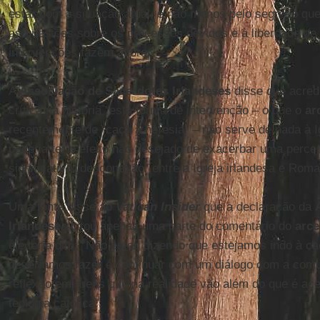
estar com a situação atual, e não menos pelo segredo que
as questões sobre os processos devidos e à liberdade de
intervenções fazem aflorar”.
A
Associação de Sacerdotes Irlandeses
disse que acredi
crítica na história “esta forma de intervenção – o que o
ar
recentemente de “caça à heresia” – não serve de nada à Ig
poderia ter o efeito não desejado de exacerbar uma perc
significativa “desconexão” entre a Igreja irlandesa e Roma
Uma fonte disse ao
Vatican Insider
que a declaração da
Irlandeses
citou apenas uma parte do comentário do
arce
ele teria dito: “Não estou dizendo que estejamos indo à c
deveríamos fazer é continuar com um diálogo com a comun
reflexão em áreas que na realidade vão além do que é ac
teologia católica”.