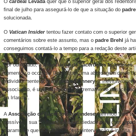
O
cardeal Levada
quer que o superior geral dos redentoris
final de julho para assegurá-lo de que a situação do
padre
solucionada.
O
Vatican Insider
tentou fazer contato com o superior ger
comentários sobre este assunto, mas o
padre Brehl
já ha
conseguimos contatá-lo a tempo para a redação deste arti
Por outro lado, a
Associação de Sacerdotes Irlandeses
,
comentou o ocorrido. Disse que “uma abordagem deste ti
individualmente sobre o
padre Flannery
e, inevitavelmen
associação, é uma intervenção extremamente desacertada 
na Irlanda”.
A
Associação de Sacerdotes Irlandeses
afirmou “nos te
possíveis” sua “confiança e solidariedade para com o
pad
claramente que acredita que “esta intervenção é injusta, in