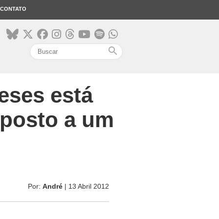
CONTATO
search
eses está
mposto a um
Por:
André
| 13 Abril 2012