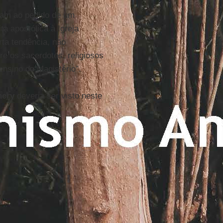
iam ao pedido de um
a apostólica à Igreja
rta tendência, não
re os sacerdotes, religiosos
ensino do Magistério”.
nery
deveria ser visto neste