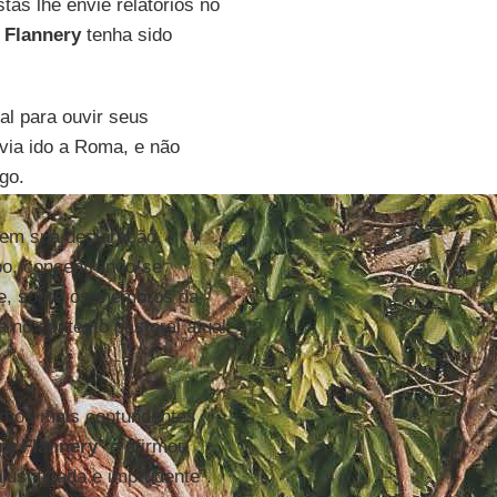
tas lhe envie relatórios no
 Flannery
tenha sido
al para ouvir seus
via ido a Roma, e não
go.
 em sua declaração,
po, concentrando-se
te, sobre os membros da
no contexto pastoral atual
rmos mais contundentes
re Flannery
” e afirmou
justificada e imprudente”.