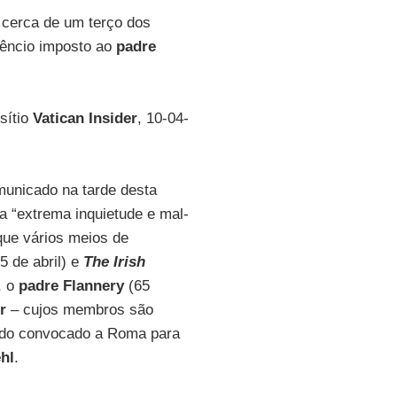
 cerca de um terço dos
lêncio imposto ao
padre
sítio
Vatican Insider
, 10-04-
unicado na tarde desta
a “extrema inquietude e mal-
que vários meios de
(5 de abril) e
The Irish
, o
padre Flannery
(65
r
– cujos membros são
sido convocado a Roma para
hl
.