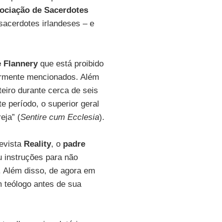
ociação de Sacerdotes
acerdotes irlandeses – e
 Flannery
que está proibido
iormente mencionados. Além
teiro durante cerca de seis
te período, o superior geral
eja” (
Sentire cum Ecclesia
).
revista
Reality
, o
padre
u instruções para não
. Além disso, de agora em
 teólogo antes de sua