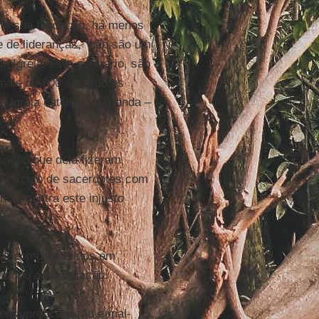
e a sua fundação, há menos
 de lideranças, “não são um
Igreja. Pelo contrário, são
mais de 800 sacerdotes
 Igreja católica na Irlanda –
”.
rição que dela fizeram
o círculo de sacerdotes com
cia contra este injusto
eja, comprometidos em
afirmou a associação.
trema preocupação e mal-