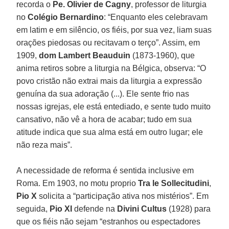
recorda o
Pe. Olivier de Cagny
, professor de liturgia
no
Colégio Bernardino
: “Enquanto eles celebravam
em latim e em silêncio, os fiéis, por sua vez, liam suas
orações piedosas ou recitavam o terço”. Assim, em
1909,
dom Lambert Beauduin
(1873-1960), que
anima retiros sobre a liturgia na Bélgica, observa: “O
povo cristão não extrai mais da liturgia a expressão
genuína da sua adoração (...). Ele sente frio nas
nossas igrejas, ele está entediado, e sente tudo muito
cansativo, não vê a hora de acabar; tudo em sua
atitude indica que sua alma está em outro lugar; ele
não reza mais”.
A necessidade de reforma é sentida inclusive em
Roma. Em 1903, no motu proprio
Tra le Sollecitudini
,
Pio X
solicita a “participação ativa nos mistérios”. Em
seguida,
Pio XI
defende na
Divini Cultus
(1928) para
que os fiéis não sejam “estranhos ou espectadores