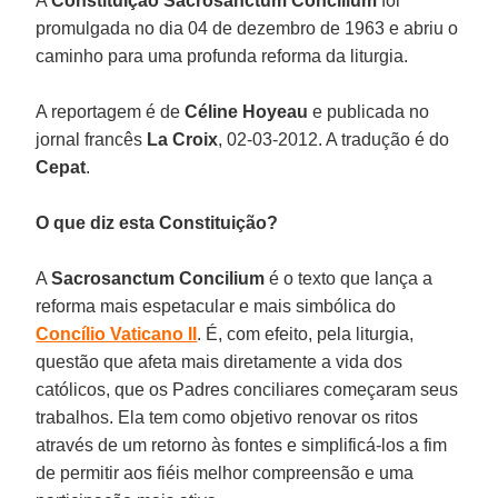
A
Constituição Sacrosanctum Concilium
foi
promulgada no dia 04 de dezembro de 1963 e abriu o
caminho para uma profunda reforma da liturgia.
A reportagem é de
Céline Hoyeau
e publicada no
jornal francês
La Croix
, 02-03-2012. A tradução é do
Cepat
.
O que diz esta Constituição?
A
Sacrosanctum Concilium
é o texto que lança a
reforma mais espetacular e mais simbólica do
Concílio Vaticano II
. É, com efeito, pela liturgia,
questão que afeta mais diretamente a vida dos
católicos, que os Padres conciliares começaram seus
trabalhos. Ela tem como objetivo renovar os ritos
através de um retorno às fontes e simplificá-los a fim
de permitir aos fiéis melhor compreensão e uma