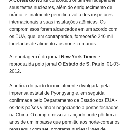
A
Coreia do Norte
concordou ontem em suspender
seus testes nucleares, além do enriquecimento de
urânio, e finalmente permitir a volta dos inspetores
internacionais a suas instalações atômicas. Os
compromissos foram alcançados em um acordo com
os EUA, que, em contrapartida, fornecerão 240 mil
toneladas de alimento aos norte-coreanos.
A reportagem é do jornal
New York Times
e
reproduzida pelo jornal
O Estado de S. Paulo
, 01-03-
2012.
A notícia do pacto foi inicialmente divulgada pela
imprensa estatal de Pyongyang e, em seguida,
confirmada pelo Departamento de Estado dos EUA -
os dois países vinham negociando a portas fechadas
na China. O compromisso alcançado pode pôr fim a
anos de um impasse que permitiu aos norte-coreanos
prosseguir com seu programa nuclear livres de