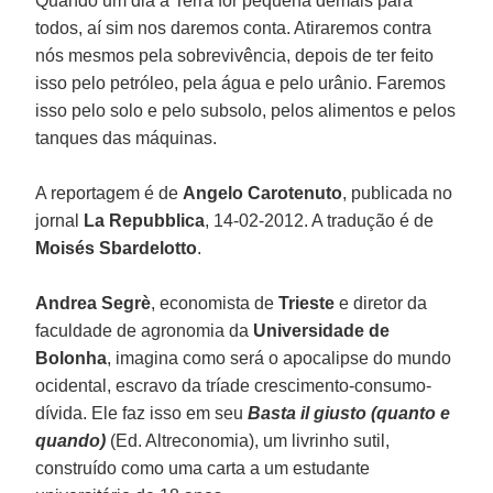
Quando um dia a Terra for pequena demais para
todos, aí sim nos daremos conta. Atiraremos contra
nós mesmos pela sobrevivência, depois de ter feito
isso pelo petróleo, pela água e pelo urânio. Faremos
isso pelo solo e pelo subsolo, pelos alimentos e pelos
tanques das máquinas.
A reportagem é de
Angelo Carotenuto
, publicada no
jornal
La Repubblica
, 14-02-2012. A tradução é de
Moisés Sbardelotto
.
Andrea Segrè
, economista de
Trieste
e diretor da
faculdade de agronomia da
Universidade de
Bolonha
, imagina como será o apocalipse do mundo
ocidental, escravo da tríade crescimento-consumo-
dívida. Ele faz isso em seu
Basta il giusto (quanto e
quando)
(Ed. Altreconomia), um livrinho sutil,
construído como uma carta a um estudante