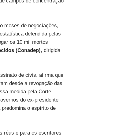
a de campos de concentração
ito meses de negociações,
statística defendida pelas
gar os 10 mil mortos
ecidos (Conadep)
, dirigida
sinato de civis, afirma que
reram desde a revogação das
essa medida pela Corte
governos do ex-presidente
a predomina o espírito de
s réus e para os escritores