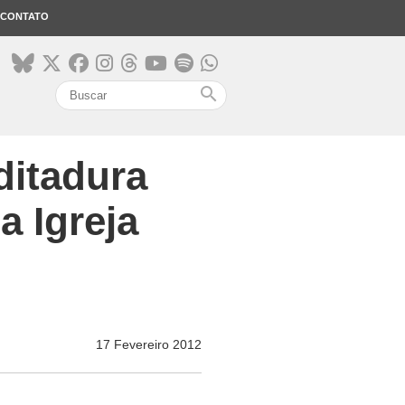
CONTATO
search
ditadura
a Igreja
17 Fevereiro 2012