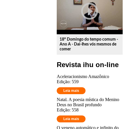
play_circle_outline
18º Domingo do tempo comum -
Ano A - Dai-lhes vós mesmos de
comer
Revista ihu on-line
Aceleracionismo Amazônico
Edição: 559
Leia mais
Natal. A poesia mística do Menino
Deus no Brasil profundo
Edição: 558
Leia mais
O veneno automático e infinito do