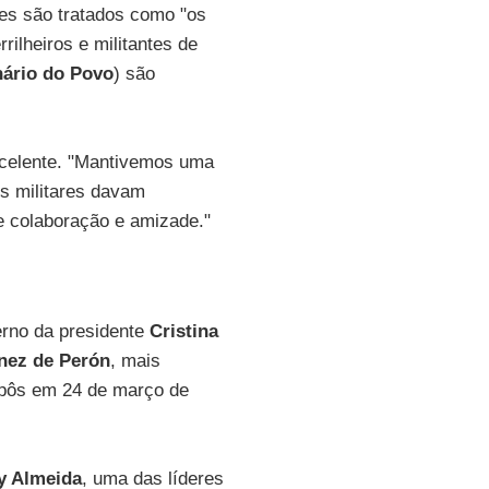
res são tratados como "os
rilheiros e militantes de
nário do Povo
) são
excelente. "Mantivemos uma
es militares davam
e colaboração e amizade."
verno da presidente
Cristina
ínez de Perón
, mais
depôs em 24 de março de
y Almeida
, uma das líderes