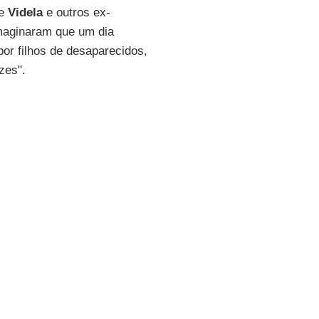
ue
Videla
e outros ex-
maginaram que um dia
or filhos de desaparecidos,
zes".