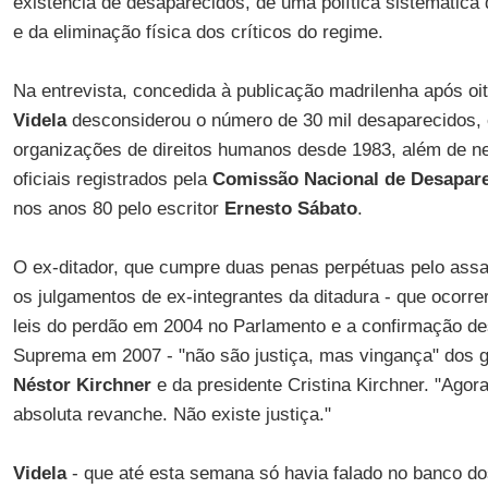
existência de desaparecidos, de uma política sistemátic
e da eliminação física dos críticos do regime.
Na entrevista, concedida à publicação madrilenha após o
Videla
desconsiderou o número de 30 mil desaparecidos, e
organizações de direitos humanos desde 1983, além de ne
oficiais registrados pela
Comissão Nacional de Desapar
nos anos 80 pelo escritor
Ernesto Sábato
.
O ex-ditador, que cumpre duas penas perpétuas pelo assas
os julgamentos de ex-integrantes da ditadura - que ocor
leis do perdão em 2004 no Parlamento e a confirmação d
Suprema em 2007 - "não são justiça, mas vingança" dos 
Néstor Kirchner
e da presidente Cristina Kirchner. "Agor
absoluta revanche. Não existe justiça."
Videla
- que até esta semana só havia falado no banco do