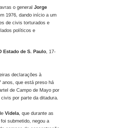
lavras o general
Jorge
 em 1976, dando início a um
es de civis torturados e
lados políticos e
O Estado de S. Paulo
, 17-
eiras declarações à
7 anos, que está preso há
uartel de Campo de Mayo por
ivis por parte da ditadura.
 de
Videla
, que durante as
 foi submetido, negou a