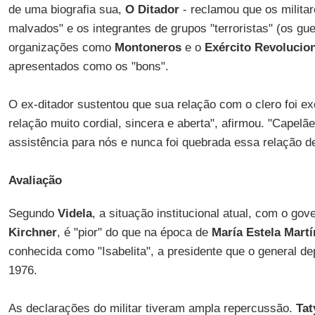
de uma biografia sua,
O Ditador
- reclamou que os milita
malvados" e os integrantes de grupos "terroristas" (os guer
organizações como
Montoneros
e o
Exército Revolucio
apresentados como os "bons".
O ex-ditador sustentou que sua relação com o clero foi 
relação muito cordial, sincera e aberta", afirmou. "Capelã
assistência para nós e nunca foi quebrada essa relação d
Avaliação
Segundo
Videla
, a situação institucional atual, com o go
Kirchner
, é "pior" do que na época de
María Estela Mart
conhecida como "Isabelita", a presidente que o general 
1976.
As declarações do militar tiveram ampla repercussão.
Tat