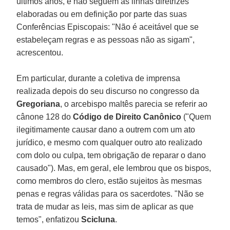
últimos anos, e não seguem as linhas diretrizes
elaboradas ou em definição por parte das suas
Conferências Episcopais: "Não é aceitável que se
estabeleçam regras e as pessoas não as sigam",
acrescentou.
Em particular, durante a coletiva de imprensa
realizada depois do seu discurso no congresso da
Gregoriana
, o arcebispo maltês parecia se referir ao
cânone 128 do
Código de Direito Canônico
("Quem
ilegitimamente causar dano a outrem com um ato
jurídico, e mesmo com qualquer outro ato realizado
com dolo ou culpa, tem obrigação de reparar o dano
causado"). Mas, em geral, ele lembrou que os bispos,
como membros do clero, estão sujeitos às mesmas
penas e regras válidas para os sacerdotes. "Não se
trata de mudar as leis, mas sim de aplicar as que
temos", enfatizou
Scicluna
.