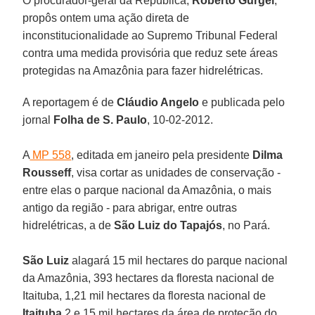
O procurador-geral da República,
Roberto Gurgel
,
propôs ontem uma ação direta de
inconstitucionalidade ao Supremo Tribunal Federal
contra uma medida provisória que reduz sete áreas
protegidas na Amazônia para fazer hidrelétricas.
A reportagem é de
Cláudio Angelo
e publicada pelo
jornal
Folha de S. Paulo
, 10-02-2012.
A
MP 558
, editada em janeiro pela presidente
Dilma
Rousseff
, visa cortar as unidades de conservação -
entre elas o parque nacional da Amazônia, o mais
antigo da região - para abrigar, entre outras
hidrelétricas, a de
São Luiz do Tapajós
, no Pará.
São Luiz
alagará 15 mil hectares do parque nacional
da Amazônia, 393 hectares da floresta nacional de
Itaituba, 1,21 mil hectares da floresta nacional de
Itaituba
2 e 15 mil hectares da área de proteção do