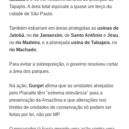
Tapajós. A área total equivale a quase um terço da
cidade de São Paulo.
Também esbarram em áreas protegidas as
usinas de
Jatobá
, no
rio Jamanxim
, de
Santo Antônio
e
Jirau
,
no
rio Madeira
, e a planejada
usina de Tabajara
, no
rio Machado
.
Para evitar a sobreposição, o governo resolveu cortar
a área dos parques.
Na ação,
Gurgel
afirma que as unidades alvejadas
pelo Planalto têm "extrema relevância" para a
preservação da Amazônia e que alterações nos
limites de unidades de conservação só podem ser
feitas por lei, não por MP.
O procurador já havia movido uma ação contra uma