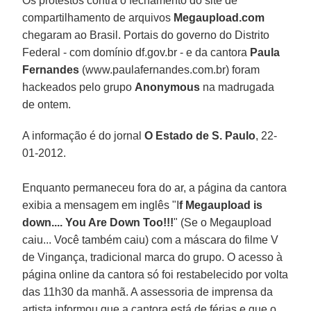
Os protestos contra o fechamento do site de
compartilhamento de arquivos
Megaupload.com
chegaram ao Brasil. Portais do governo do Distrito
Federal - com domínio df.gov.br - e da cantora
Paula
Fernandes
(www.paulafernandes.com.br) foram
hackeados pelo grupo
Anonymous
na madrugada
de ontem.
A informação é do jornal
O Estado de S. Paulo
, 22-
01-2012.
Enquanto permaneceu fora do ar, a página da cantora
exibia a mensagem em inglês "I
f Megaupload is
down.... You Are Down Too!!!
" (Se o Megaupload
caiu... Você também caiu) com a máscara do filme V
de Vingança, tradicional marca do grupo. O acesso à
página online da cantora só foi restabelecido por volta
das 11h30 da manhã. A assessoria de imprensa da
artista informou que a cantora está de férias e que o