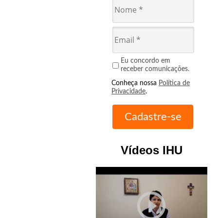
Eu concordo em
receber comunicações.
Conheça nossa
Política de
Privacidade
.
Vídeos IHU
play_circle_outline